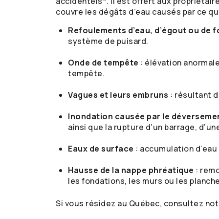
accidentels*. Il est offert aux propriétai
couvre les dégâts d’eau causés par ce qui
Refoulements d’eau, d’égout ou de f
système de puisard.
Onde de tempête
: élévation anormale
tempête.
Vagues et leurs embruns
: résultant 
Inondation causée par le déversement
ainsi que la rupture d’un barrage, d’u
Eaux de surface
: accumulation d’eau 
Hausse de la nappe phréatique
: remo
les fondations, les murs ou les planche
Si vous résidez au Québec, consultez no