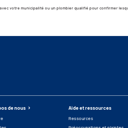
ez avec votre municipalité ou un plombier qualifié pour confirmer les
pos de nous
Aide et ressources
re
Ressources
les
Préoccupations et plaintes