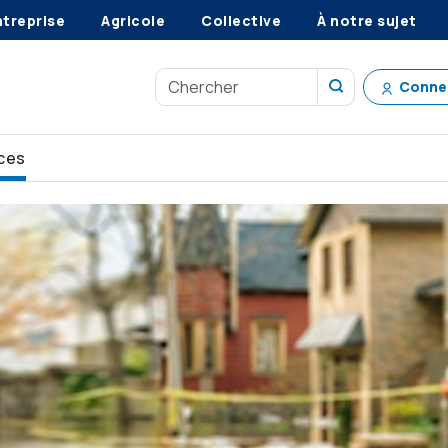
ntreprise
Agricole
Collective
À notre sujet
Conne
ces
tégez ce qui compte
Eau multirisque