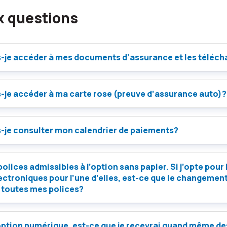
x questions
je accéder à mes documents d’assurance et les téléch
je accéder à ma carte rose (preuve d’assurance auto)?
je consulter mon calendrier de paiements?
polices admissibles à l’option sans papier. Si j’opte pour 
ctroniques pour l’une d’elles, est-ce que le changemen
à toutes mes polices?
l’option numérique, est-ce que je recevrai quand même de