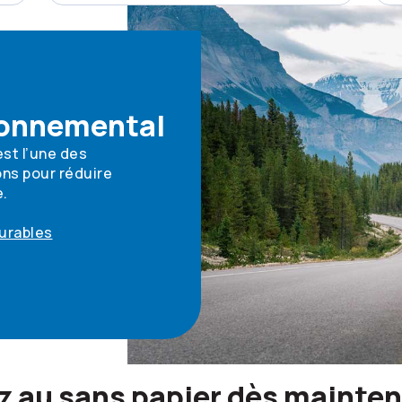
ronnemental
st l’une des
ns pour réduire
e.
urables
z au sans papier dès mainten