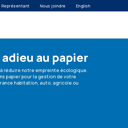
Représentant
Nous joindre
English
 adieu au papier
à réduire notre empreinte écologique.
s papier pour la gestion de votre
rance habitation, auto, agricole ou
t passer au sans papier dès