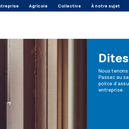
ntreprise
Agricole
Collective
À notre sujet
Dites
Nous tenons 
Passez au san
police d’assu
entreprise.
Voyez commen
aujourd’hui