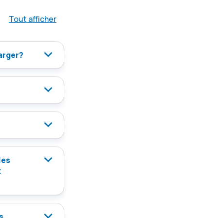
Tout afficher
arger?
les
t
s