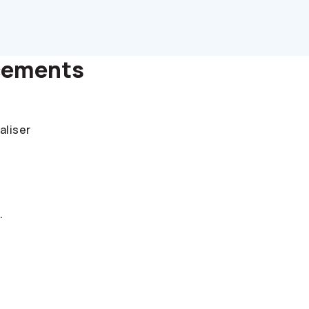
acements
aliser
.