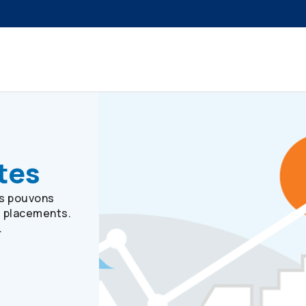
tes
us pouvons
e placements.
.