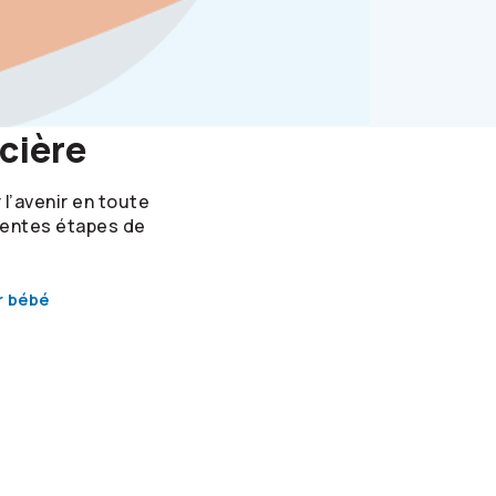
cière
 l’avenir en toute
érentes étapes de
r bébé