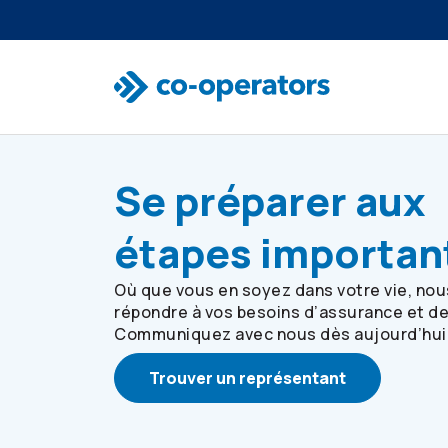
Passer à la recherche
Passer au menu principal
Passer au contenu principal
Passer au pied de page
Se préparer aux
étapes importan
Où que vous en soyez dans votre vie, no
répondre à vos besoins d’assurance et d
Communiquez avec nous dès aujourd’hui
Trouver un représentant