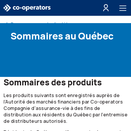
Passer à la recherche
Passer au menu principal
Passer au contenu principal
Passer au pied de page
Ressources pour la clientèle
Sommaires au Québec
Sommaires des produits
Les produits suivants sont enregistrés auprès de
l’Autorité des marchés financiers par
Co-operators
Compagnie d'assurance-vie à des fins de
distribution aux résidents du Québec par l’entremise
de distributeurs autorisés.