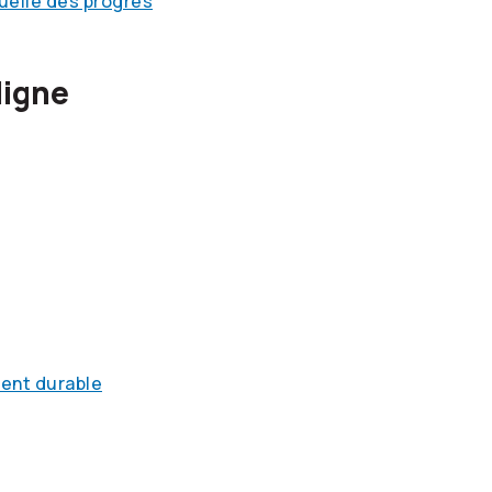
nuelle des progrès
ligne
ment durable