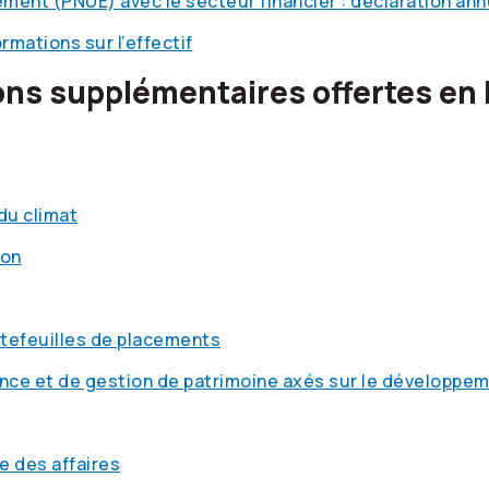
ement (PNUE) avec le secteur financier : déclaration an
mations sur l’effectif
ons supplémentaires offertes en 
du climat
ion
tefeuilles de placements
ance et de gestion de patrimoine axés sur le développe
e des affaires