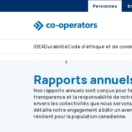
Personnes
E
Passer à la recherche
Passer au menu principal
Passer au contenu principal
Passer au pied de page
IDEA
Durabilité
Code d’éthique et de condu
À notre sujet
Rapports
Rapports annuel
Nos rapports annuels sont conçus pour fa
transparence et la responsabilité de notr
envers les collectivités que nous servon
détaille notre engagement à bâtir un aven
résilient pour la population canadienne.