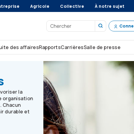
ntreprise
Agricole
Collective
À notre sujet
Conne
ite des affaires
Rapports
Carrières
Salle de presse
s
voriser la
e organisation
s. Chacun
ir durable et