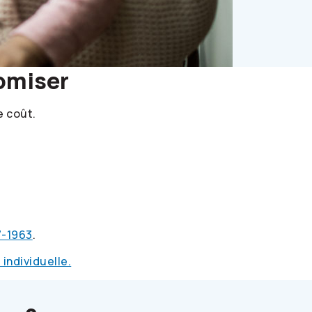
omiser
e coût.
7-1963
.
individuelle.