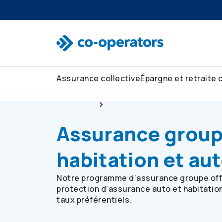
Passer à la recherche
Passer au menu principal
Passer au contenu principal
Passer au pied de page
Assurance collective
Épargne et retraite 
Collective
Assurance groupe habitation et
Assurance grou
habitation et au
Notre programme d’assurance groupe off
protection d’assurance auto et habitation
taux préférentiels.