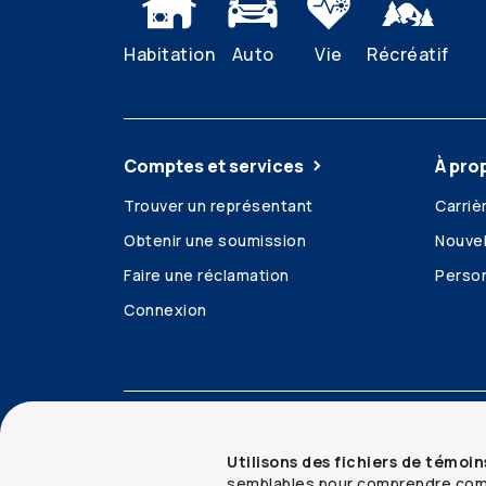
Habitation
Auto
Vie
Récréatif
Comptes et services
À pro
Trouver un représentant
Carriè
Obtenir une soumission
Nouvel
Faire une réclamation
Person
Connexion
Accessibilité
Mentions juridiques
Sécurit
Utilisons des fichiers de témoin
semblables pour comprendre comm