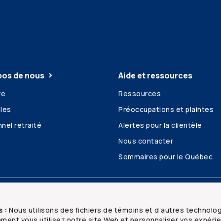
pos de nous
Aide et ressources
re
Ressources
les
Préoccupations et plaintes
nel retraité
Alertes pour la clientèle
Nous contacter
Sommaires pour le Québec
é et confidentialité
Plan du site
s :
Nous utilisons des fichiers de témoins et d’autres technolo
ent vous utilisez notre site Web et personnaliser vos expéri