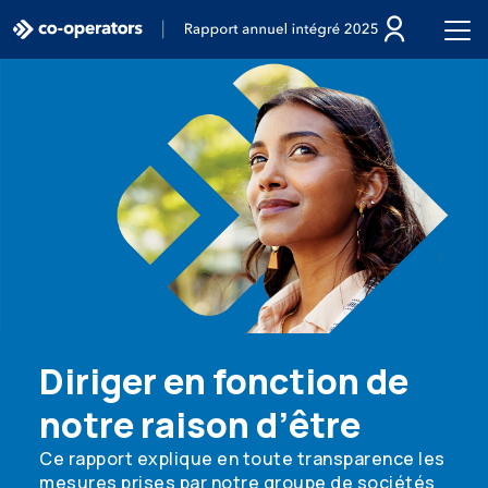
Passer à la recherche
Passer au menu principal
Passer au contenu principal
Passer au pied de page
Diriger en fonction de
notre raison d’être
Ce rapport explique en toute transparence les
mesures prises par notre groupe de sociétés