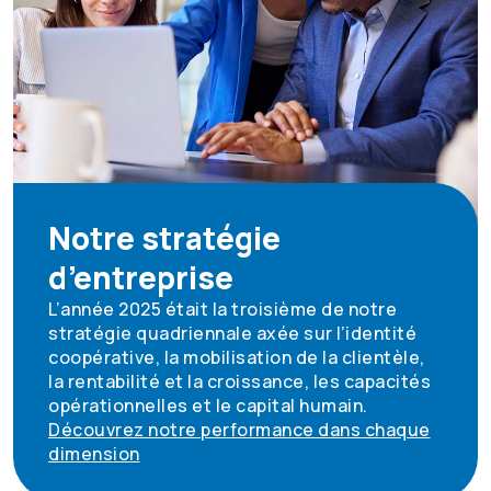
Notre stratégie
d’entreprise
L’année 2025 était la troisième de notre
stratégie quadriennale axée sur l’identité
coopérative, la mobilisation de la clientèle,
la rentabilité et la croissance, les capacités
opérationnelles et le capital humain.
Découvrez notre performance dans chaque
dimension