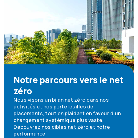
Notre parcours vers le net
zéro
Nous visons un bilan net zéro dans nos
activités et nos portefeuilles de
placements, tout en plaidant en faveur d’un
changement systémique plus vaste.
Découvrez nos cibles net zéro et notre
performance