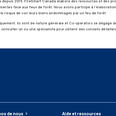
 depuis 2015. FireSmart Canada élabore des ressources et des pr
ilientes face aux feux de forêt. Nous avons participé à l’élaboration
le risque de voir leurs biens endommagés par un feu de forêt.
iquement. Ils sont de nature générale et
Co-operators
se dégage de 
onsulter un ou une spécialiste pour obtenir des conseils détaillés
pos de nous
Aide et ressources