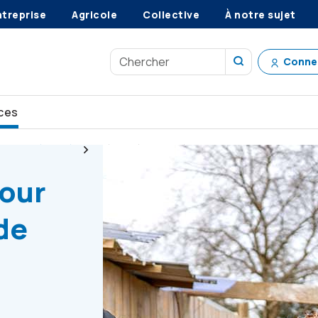
ntreprise
Agricole
Collective
À notre sujet
Conne
ces
ez en sécurité
Sécurité en matière de feux de friches
pour
de