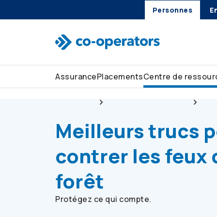
Personnes
E
Passer à la recherche
Passer au menu principal
Passer au contenu principal
Passer au pied de page
Assurance
Placements
Centre de ressour
Personnes
Centre de ressources
Soy
Meilleurs trucs 
contrer les feux 
forêt
Protégez ce qui compte.