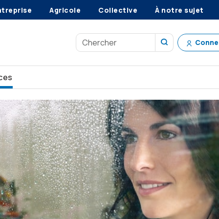
ntreprise
Agricole
Collective
À notre sujet
Conne
ces
ez en sécurité
Réduire les risques d’inondation