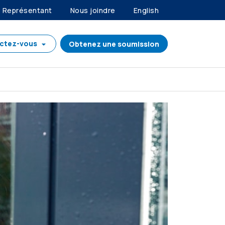
Représentant
Nous joindre
English
ctez-vous
Obtenez une soumission