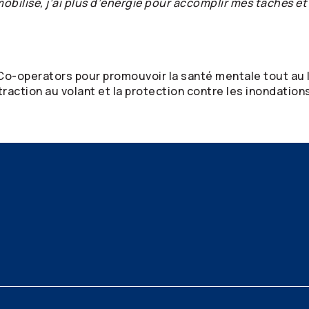
obilisé, j’ai plus d’énergie pour accomplir mes tâches et
Co-operators
pour promouvoir la santé mentale tout au l
istraction au volant et la protection contre les inondatio