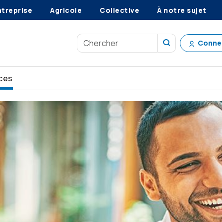
ntreprise
Agricole
Collective
À notre sujet
Conne
ces
ez en sécurité
Gérer le stress au travail pendant les fêtes