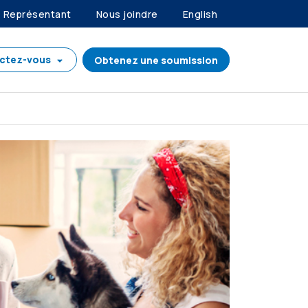
Représentant
Nous joindre
English
ctez-vous
Obtenez une soumission
REER