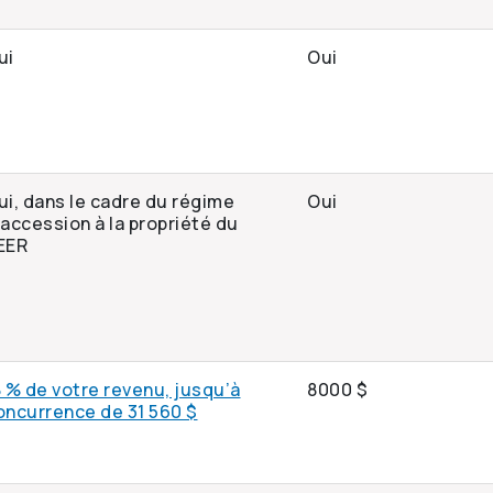
ui
Oui
ui, dans le cadre du régime
Oui
’accession à la propriété du
EER
8 % de votre revenu, jusqu’à
8000 $
oncurrence de 31 560 $