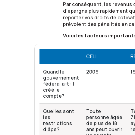
Par conséquent, les revenus de
d’épargne plus rapidement q
reporter vos droits de cotisa
prévoient des pénalités en ca
Voici les facteurs importants
CELI
R
Quand le
2009
1
gouvernement
fédéral a-t-il
créé le
compte?
Quelles sont
Toute
T
les
personne âgée
7
restrictions
de plus de 18
a
d’âge?
ans peut ouvrir
r