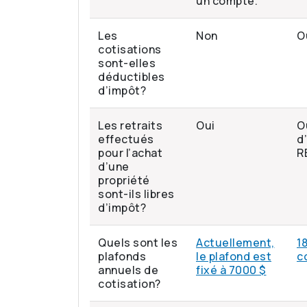
un compte.
Les
Non
O
cotisations
sont-elles
déductibles
d’impôt?
Les retraits
Oui
O
effectués
d
pour l’achat
R
d’une
propriété
sont-ils libres
d’impôt?
Quels sont les
Actuellement,
1
plafonds
le plafond est
c
annuels de
fixé à 7000 $
cotisation?