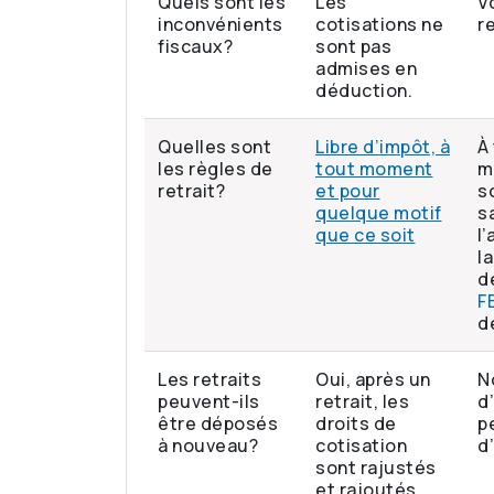
Quels sont les
Les
V
inconvénients
cotisations ne
re
fiscaux?
sont pas
admises en
déduction.
Quelles sont
Libre d’impôt, à
À
les règles de
tout moment
m
retrait?
et pour
s
quelque motif
sa
que ce soit
l
l
d
F
d
Les retraits
Oui, après un
N
peuvent-ils
retrait, les
d
être déposés
droits de
p
à nouveau?
cotisation
d
sont rajustés
et rajoutés