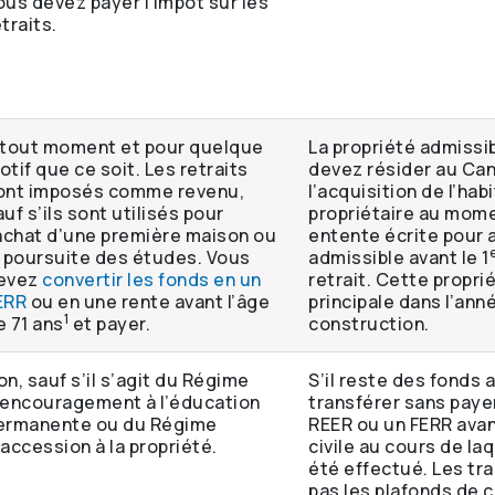
ous devez payer l’impôt sur les
traits.
 tout moment et pour quelque
La propriété admissi
otif que ce soit. Les retraits
devez résider au Can
ont imposés comme revenu,
l’acquisition de l’hab
uf s’ils sont utilisés pour
propriétaire au mome
’achat d’une première maison ou
entente écrite pour 
a poursuite des études. Vous
admissible avant le 1
evez
convertir les fonds en un
retrait. Cette propri
ERR
ou en une rente avant l’âge
principale dans l’ann
1
e 71 ans
et payer.
construction.
on, sauf s’il s’agit du Régime
S’il reste des fonds 
’encouragement à l’éducation
transférer sans paye
ermanente ou du Régime
REER ou un FERR avant
’accession à la propriété.
civile au cours de laq
été effectué. Les tra
pas les plafonds de c