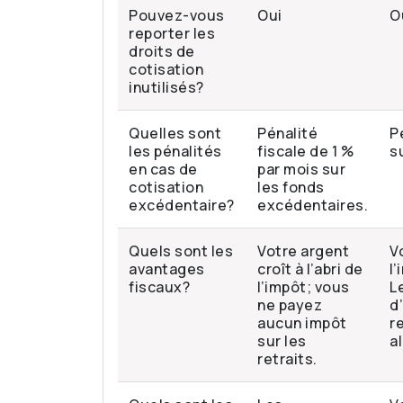
Pouvez-vous
Oui
O
reporter les
droits de
cotisation
inutilisés?
Quelles sont
Pénalité
P
les pénalités
fiscale de 1 %
s
en cas de
par mois sur
cotisation
les fonds
excédentaire?
excédentaires.
Quels sont les
Votre argent
Vo
avantages
croît à l’abri de
l
fiscaux?
l’impôt; vous
L
ne payez
d
aucun impôt
r
sur les
a
retraits.