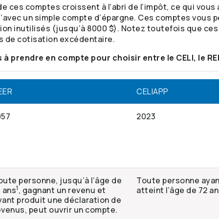
 ces comptes croissent à l’abri de l’impôt, ce qui vous 
u’avec un simple compte d’épargne. Ces comptes vous 
tion inutilisés (jusqu’à 8000 $). Notez toutefois que ce
s de cotisation excédentaire.
 à prendre en compte pour choisir entre le CELI, le RE
EER
CELIAPP
957
2023
oute personne, jusqu’à l’âge de
Toute personne ayant
1
1 ans
, gagnant un revenu et
atteint l’âge de 72 a
yant produit une déclaration de
evenus, peut ouvrir un compte.