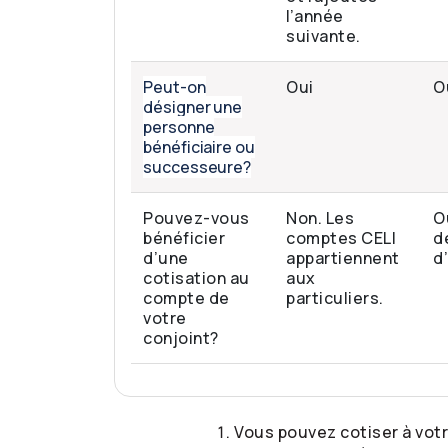
l’année
suivante.
Peut-on
Oui
O
désigner une
personne
bénéficiaire ou
successeure?
Pouvez-vous
Non. Les
O
bénéficier
comptes CELI
d
d’une
appartiennent
d
cotisation au
aux
compte de
particuliers.
votre
conjoint?
Vous pouvez cotiser à votr