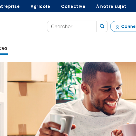
ntreprise
Agricole
Collective
À notre sujet
Conne
ces
voyez l’avenir
Comparaison entre le CELIAPP, le CELI et le 