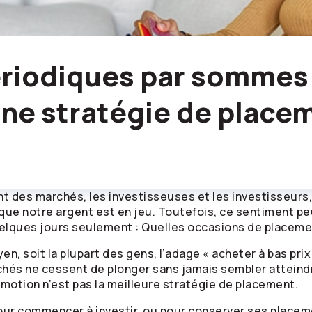
ériodiques par sommes 
une stratégie de place
t des marchés, les investisseuses et les investisseurs,
orsque notre argent est en jeu. Toutefois, ce sentiment 
elques jours seulement : Quelles occasions de placement
n, soit la plupart des gens, l’adage « acheter à bas prix 
chés ne cessent de plonger sans jamais sembler atteindre
l’émotion n’est pas la meilleure stratégie de placement.
ur commencer à investir, ou pour conserver ses placement