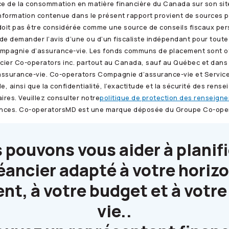
nce de la consommation en matière financière du Canada sur son site
. L’information contenue dans le présent rapport provient de sourc
e ne doit pas être considérée comme une source de conseils fiscaux
de demander l’avis d’une ou d’un fiscaliste indépendant pour toute 
pagnie d’assurance-vie. Les fonds communs de placement sont off
ncier
Co-operators
inc. partout au Canada, sauf au Québec et dans le
ssurance-vie.
Co-operators
Compagnie d’assurance-vie et Service
e, ainsi que la confidentialité, l’exactitude et la sécurité des rense
ires. Veuillez consulter notre
politique de protection des renseign
inces.
Co-operators
MD est une marque déposée du Groupe
Co-ope
 pouvons vous aider à planifi
ancier adapté à votre horiz
t, à votre budget et à votre
vie..