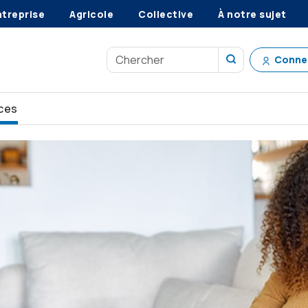
ntreprise
Agricole
Collective
À notre sujet
Conne
ces
voyez l’avenir
Investir quand les marchés plongent