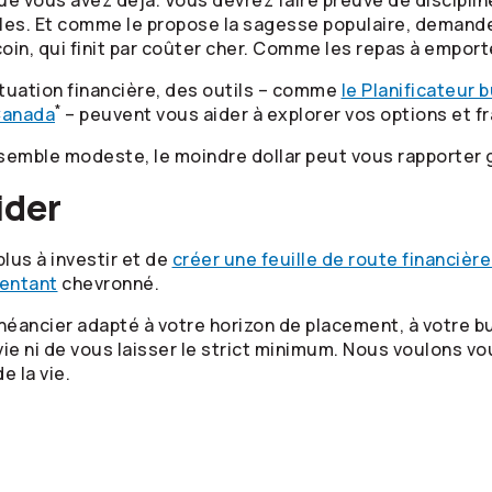
ue vous avez déjà. Vous devrez faire preuve de disciplin
ables. Et comme le propose la sagesse populaire, demand
oin, qui finit par coûter cher. Comme les repas à emporter
tuation financière, des outils – comme
le Planificateur 
*
Canada
– peuvent vous aider à explorer vos options et fr
mble modeste, le moindre dollar peut vous rapporter gr
ider
plus à investir et de
créer une feuille de route financièr
sentant
chevronné.
héancier adapté à votre horizon de placement, à votre bu
a vie ni de vous laisser le strict minimum. Nous voulons v
e la vie.