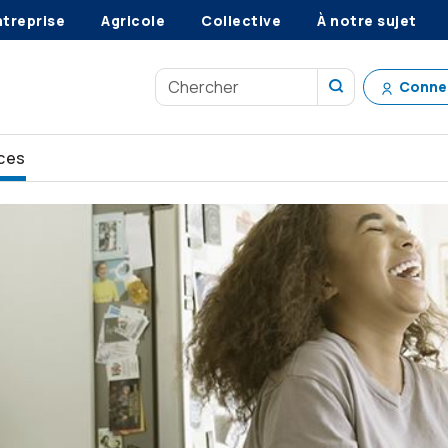
ntreprise
Agricole
Collective
À notre sujet
Conne
ces
voyez l’avenir
Assurance maladies graves