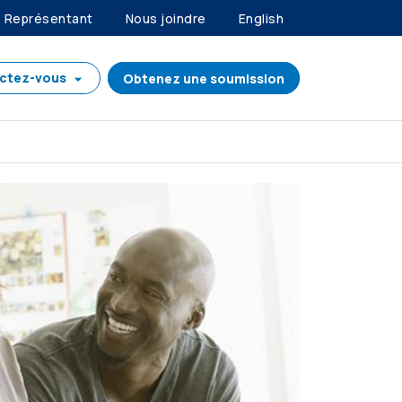
Représentant
Nous joindre
English
ctez-vous
Obtenez une soumission