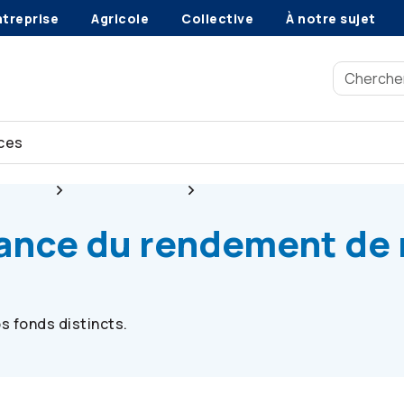
ntreprise
Agricole
Collective
À notre sujet
ces
roduits
Fonds distincts
Rendement des fonds distinc
ance du rendement de 
 fonds distincts.