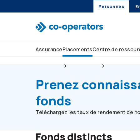
Passer à la recherche
Passer au menu principal
Passer au contenu principal
Passer au pied de page
Personnes
E
Assurance
Placements
Centre de ressour
Personnes
Placements
Comptes et p
Prenez connaiss
fonds
Téléchargez les taux de rendement de nos
Fonds distincts