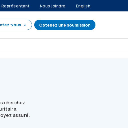
Représentant
Nous joindre
English
ctez-vous
Obtenez une soumission
ada
us cherchez
ritaire.
soyez assuré.