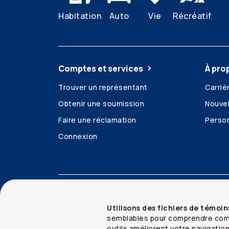
Habitation
Auto
Vie
Récréatif
Comptes et services
À pro
Trouver un représentant
Carriè
Obtenir une soumission
Nouvel
Faire une réclamation
Person
Connexion
Accessibilité
Mentions juridiques
Sécurit
Utilisons des fichiers de témoin
semblables pour comprendre comm
outils améliorent votre navigatio