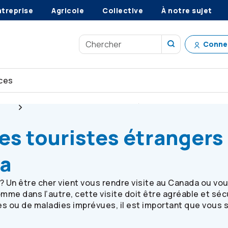
ntreprise
Agricole
Collective
À notre sujet
Conne
ces
age
Assurance pour les touristes étrangers visitant le Can
es touristes étrangers
da
 Un être cher vient vous rendre visite au Canada ou vo
me dans l’autre, cette visite doit être agréable et sécu
es ou de maladies imprévues, il est important que vous 