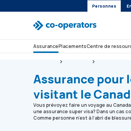
Passer à la recherche
Passer au menu principal
Passer au contenu principal
Passer au pied de page
Personnes
E
Assurance
Placements
Centre de ressour
Personnes
Assurance
Assurance voy
Assurance pour l
visitant le Cana
Vous prévoyez faire un voyage au Canada?
une assurance super visa? Dans un cas com
Comme personne n’est à l’abri de blessur