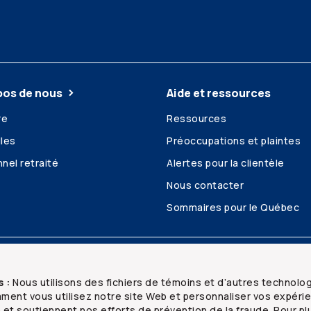
pos de nous
Aide et ressources
re
Ressources
les
Préoccupations et plaintes
nel retraité
Alertes pour la clientèle
Nous contacter
Sommaires pour le Québec
é et confidentialité
Plan du site
s :
Nous utilisons des fichiers de témoins et d’autres technolo
ent vous utilisez notre site Web et personnaliser vos expéri
n et soutiennent nos efforts de prévention de la fraude. Pour pl