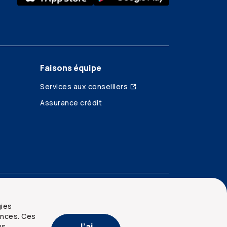
Faisons équipe
Services aux conseillers
Assurance crédit
gies
ences. Ces
J’ai
us