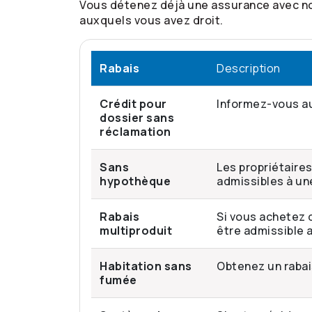
Vous détenez déjà une assurance avec nou
auxquels vous avez droit.
Rabais
Description
Crédit pour
Informez-vous au 
dossier sans
réclamation
Sans
Les propriétaire
hypothèque
admissibles à un
Rabais
Si vous achetez 
multiproduit
être admissible a
Habitation sans
Obtenez un rabai
fumée