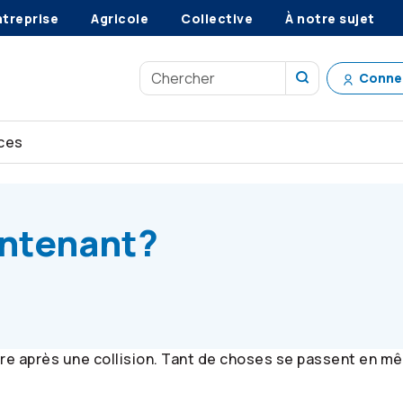
ntreprise
Agricole
Collective
À notre sujet
Conne
ces
o
intenant?
ire après une collision. Tant de choses se passent en m