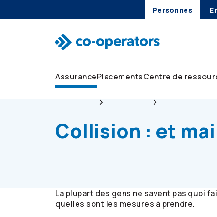
Personnes
E
Passer à la recherche
Passer au menu principal
Passer au contenu principal
Passer au pied de page
Assurance
Placements
Centre de ressour
Personnes
Assurance
Assurance aut
Collision : et ma
La plupart des gens ne savent pas quoi fa
quelles sont les mesures à prendre.