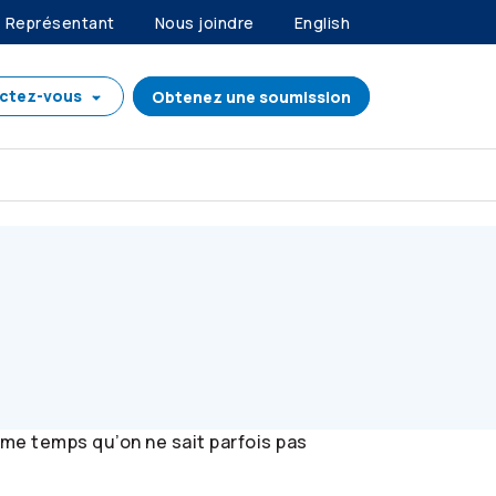
Représentant
Nous joindre
English
ctez-vous
Obtenez une soumission
ême temps qu’on ne sait parfois pas