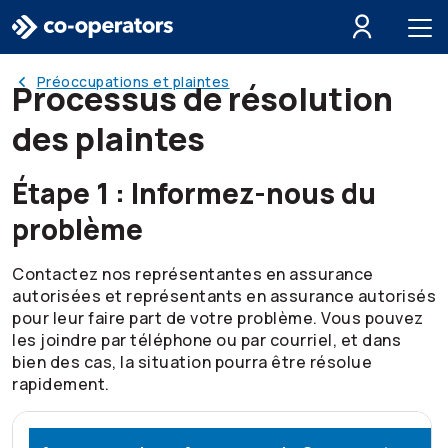
Passer à la recherche
Passer au menu principal
Passer au contenu principal
Passer au pied de page
Préoccupations et plaintes
Processus de résolution
des plaintes
Étape 1 : Informez-nous du
problème
Contactez nos représentantes en assurance
autorisées et représentants en assurance autorisés
pour leur faire part de votre problème. Vous pouvez
les joindre par téléphone ou par courriel, et dans
bien des cas, la situation pourra être résolue
rapidement.