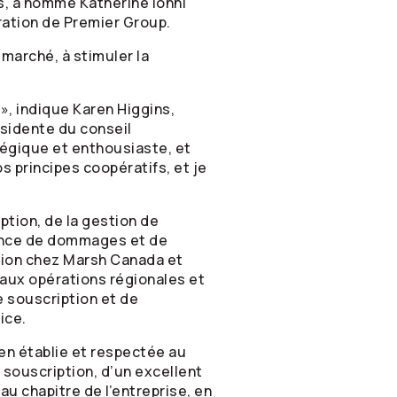
s
, a nommé Katherine Ionni
ration de Premier Group.
 marché, à stimuler la
», indique Karen Higgins,
sidente du conseil
tégique et enthousiaste, et
s principes coopératifs, et je
tion, de la gestion de
rance de dommages et de
tion chez Marsh Canada et
 aux opérations régionales et
e souscription et de
ice.
en établie et respectée au
 souscription, d’un excellent
u chapitre de l’entreprise, en