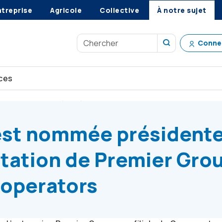
ntreprise
Agricole
Collective
À notre sujet
Conne
ces
e Ionni est nommée présidente et cheffe de l’exploitation de Pr
 est nommée présidente
itation de Premier Gro
operators