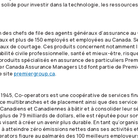
solide pour investir dans la technologie, les ressource
’un des chefs de file des agents généraux d’assurance a
aux et plus de 150 employés et employées au Canada. Se
eaux de courtage. Ces produits concernent notamment l
ilité civile professionnelle, santé et mieux-être, risq
roduits spécialisés en assurance des particuliers Prem
er Canada Assurance Managers Ltd font partie de Premie
e site
premiergroup.ca
.
 1945,
Co-operators
est une coopérative de services fin
ce multibranches et de placement ainsi que des service
 Canadiens et Canadiennes à bâtir et à consolider leur s
 plus de 79 milliards de dollars, elle est réputée pour 
visant à créer un avenir plus durable. En tant qu’organi
à atteindre zéro émissions nettes dans ses activités et
erators
figure au palmarès des 100 meilleurs employeur