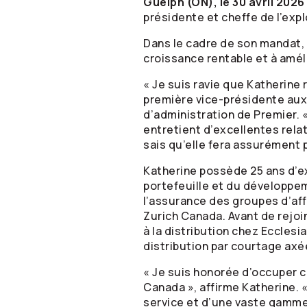
Guelph (ON), le 30 avril 2026
présidente et cheffe de l’exp
Dans le cadre de son mandat, e
croissance rentable et à amélio
« Je suis ravie que Katherine
première vice-présidente aux
d’administration de Premier. 
entretient d’excellentes relat
sais qu’elle fera assurément 
Katherine possède 25 ans d’ex
portefeuille et du développe
l’assurance des groupes d’af
Zurich Canada. Avant de rejoi
à la distribution chez Ecclesi
distribution par courtage axée 
« Je suis honorée d’occuper c
Canada », affirme Katherine. «
service et d’une vaste gamme 