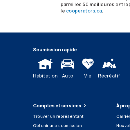
parmi les 50 meilleures entre
le
cooperators.ca
.
Soumission rapide
Habitation
Auto
Vie
Récréatif
Comptes et services
À pro
Trouver un représentant
Carriè
Obtenir une soumission
Nouvel