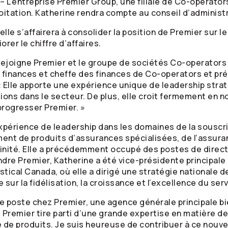
– L’entreprise Premier Group, une filiale de
Co-operator
loitation. Katherine rendra compte au conseil d’administ
lle s’affairera à consolider la position de Premier sur le
rer le chiffre d’affaires.
 rejoigne Premier et le groupe de sociétés
Co-operators
 finances et cheffe des finances de
Co-operators
et pré
« Elle apporte une expérience unique de leadership stra
ions dans le secteur. De plus, elle croit fermement en no
progresser Premier. »
périence de leadership dans les domaines de la souscrip
ment de produits d’assurances spécialisées, de l’assu
finité. Elle a précédemment occupé des postes de direc
ndre Premier, Katherine a été vice-présidente principale
astical Canada, où elle a dirigé une stratégie nationale d
sur la fidélisation, la croissance et l’excellence du serv
e poste chez Premier, une agence générale principale bi
 Premier tire parti d’une grande expertise en matière de
de produits. Je suis heureuse de contribuer à ce nouvea