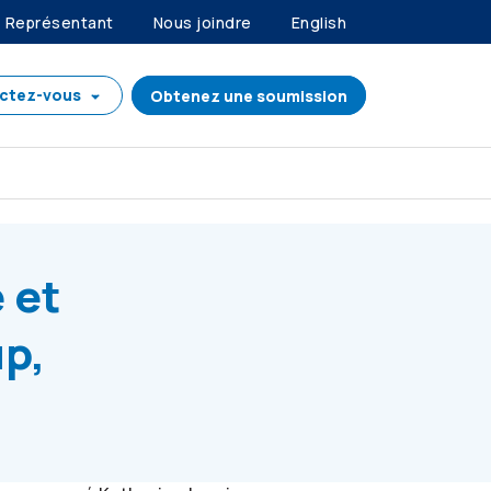
Représentant
Nous joindre
English
ctez-vous
Obtenez une soumission
emier Group, une filiale de
Co-operators
 et
up,