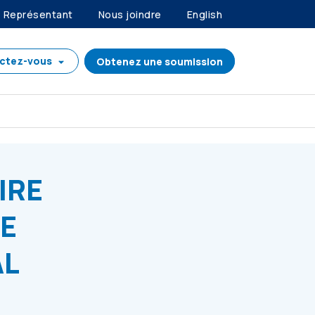
Représentant
Nous joindre
English
ctez-vous
Obtenez une soumission
IRE
RE
AL