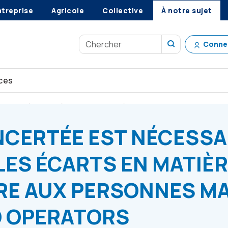
ntreprise
Agricole
Collective
À notre sujet
Conne
ces
le fossé en matière d’aide financière
NCERTÉE EST NÉCESSA
ES ÉCARTS EN MATIÈ
ÈRE AUX PERSONNES M
O OPERATORS