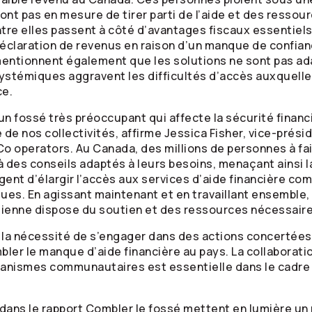
sont pas en mesure de tirer parti de l’aide et des ressou
ntre elles passent à côté d’avantages fiscaux essentiels,
éclaration de revenus en raison d’un manque de confian
 mentionnent également que les solutions ne sont pas ad
systémiques aggravent les difficultés d’accès auxquel
ce.
un fossé très préoccupant qui affecte la sécurité finan
de nos collectivités, affirme Jessica Fisher, vice-prési
Co operators. Au Canada, des millions de personnes à fai
 à des conseils adaptés à leurs besoins, menaçant ainsi l
gent d’élargir l’accès aux services d’aide financière c
ques. En agissant maintenant et en travaillant ensemble,
enne dispose du soutien et des ressources nécessaires
la nécessité de s’engager dans des actions concertées
mbler le manque d’aide financière au pays. La collabora
rganismes communautaires est essentielle dans le cadre
dans le rapport Combler le fossé mettent en lumière un