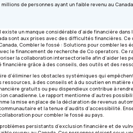
s millions de personnes ayant un faible revenu au Canad
Il existe un manque considérable d’aide financière dans l
da sont aux prises avec des difficultés financières. Ce 
Canada, Combler le fossé : Solutions pour combler les é
 avec le financement de recherche de Co operators. Ce 
oriser la collaboration intersectorielle afin d’aider les 
 financière grâce à des conseils, des outils et des ress
ire d’éliminer les obstacles systémiques qui empêchent
 ressources, à des conseils et à du soutien en matière 
inancière gratuits ou peu dispendieux contribue à rendre
tion canadienne. Le rapport mentionne d’autres possibili
mme la mise en place de la déclaration de revenus autom
 communautaire et la tenue d’audits d’accessibilité. En
 collaboration pour combler le fossé au pays.
 problèmes persistants d’exclusion financière et de vuln
faible revenu au Canada. Ces personnes ploient sous u