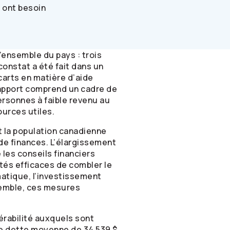
a ont besoin
’ensemble du pays : trois
constat a été fait dans un
carts en matière d’aide
rapport comprend un cadre de
personnes à faible revenu au
ources utiles.
 la population canadienne
de finances. L’élargissement
 les conseils financiers
tés efficaces de combler le
atique, l’investissement
semble, ces mesures
érabilité auxquels sont
ne dette moyenne de 34 539 $