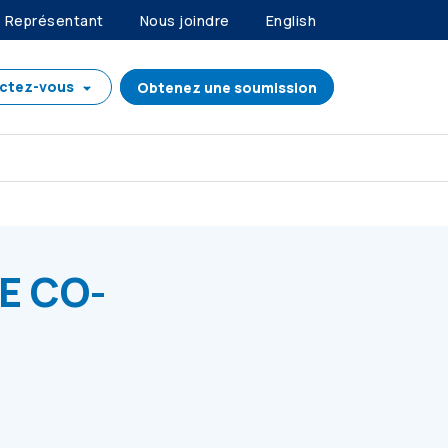
Représentant
Nous joindre
English
ctez-vous
Obtenez une soumission
E DE 2023
E CO-