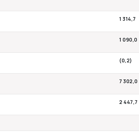
1 314,7
1 090,0
(0,2)
7 302,0
2 447,7