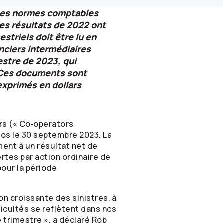
lles normes comptables
les résultats de 2022 ont
striels doit être lu en
anciers intermédiaires
estre de 2023, qui
 Ces documents sont
exprimés en dollars
rs
(« Co‑operators
clos le 30 septembre 2023. La
ment à un résultat net de
ertes par action ordinaire de
pour la période
ion croissante des sinistres, à
ficultés se reflètent dans nos
e trimestre », a déclaré Rob