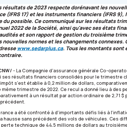
s résultats de 2023 respecte dorénavant les nouve
ce (IFRS 17) et les instruments financiers (IFRS 9), 
e du possible. Ce communiqué sur les résultats trime
nuel 2022 de la Société, ainsi qu'avec ses états fin
udités et son rapport de gestion du troisième trim
les nouvelles normes et les changements connexes.
adresse
www.sedarplus.ca
. Tous les montants sont 
contraire.
/CNW/
- La Compagnie d'assurance générale
Co-operato
i ses résultats financiers consolidés pour le trimestre 
mpôt s'est établie à 0,2 million de dollars, comparative
le même trimestre de 2022. Ce recul a donné lieu à des p
arativement à un résultat par action ordinaire de 2,71 $ 
 précédent.
rance a été confronté à d'importants défis liés à l'inflat
 la hausse sans précédent des vols de véhicules. Ces dif
 perte technique de 44,5 millions de dollars au troisièm