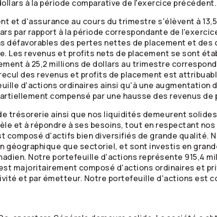
 dollars à la période comparative de l'exercice précédent.
t et d'assurance au cours du trimestre s'élèvent à 13,5 m
lars par rapport à la période correspondante de l'exerci
s défavorables des pertes nettes de placement et des 
. Les revenus et profits nets de placement se sont établi
ement à 25,2 millions de dollars au trimestre correspond
e recul des revenus et profits de placement est attribuab
uille d'actions ordinaires ainsi qu'à une augmentation 
, partiellement compensé par une hausse des revenus de
 de trésorerie ainsi que nos liquidités demeurent solide
ntèle et à répondre à ses besoins, tout en respectant no
t composé d'actifs bien diversifiés de grande qualité. 
lan géographique que sectoriel, et sont investis en grand
ien. Notre portefeuille d'actions représente 915,4 milli
Il est majoritairement composé d'actions ordinaires et p
ivité et par émetteur. Notre portefeuille d'actions est c