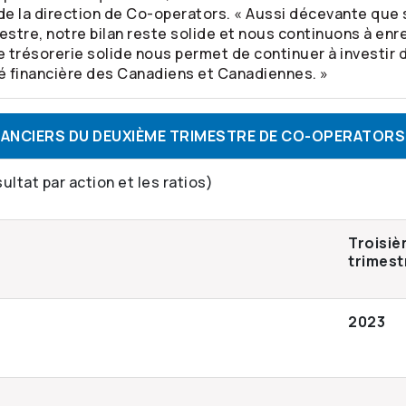
de la direction de
Co-operators
. « Aussi décevante que 
estre, notre bilan reste solide et nous continuons à enr
e trésorerie solide nous permet de continuer à investir 
é financière des Canadiens et Canadiennes. »
INANCIERS DU DEUXIÈME TRIMESTRE DE CO-OPERATOR
sultat par action et les ratios)
Troisi
trimest
2023