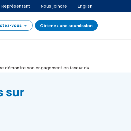
Représentant
Nous joindre
English
ctez-vous
Obtenez une soumission
enne démontre son engagement en faveur du
s sur