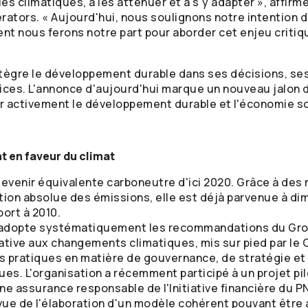
s climatiques, à les atténuer et à s'y adapter », affirm
erators. « Aujourd'hui, nous soulignons notre intentio
 nous ferons notre part pour aborder cet enjeu critique
tègre le développement durable dans ses décisions, ses
vices. L'annonce d'aujourd'hui marque un nouveau jalon 
ir activement le développement durable et l'économie so
t en faveur du climat
evenir équivalente carboneutre d'ici 2020. Grâce à de
ion absolue des émissions, elle est déjà parvenue à di
port à 2010.
 adopte systématiquement les recommandations du Grou
lative aux changements climatiques, mis sur pied par le C
 pratiques en matière de gouvernance, de stratégie et 
s. L'organisation a récemment participé à un projet pi
ne assurance responsable de l'Initiative financière du P
ue de l'élaboration d'un modèle cohérent pouvant être a