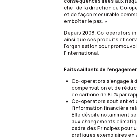
conséquences liées aux risque
chef de la direction de Co‑op
et de façon mesurable comment
emboîter le pas. »
Depuis 2008,
Co-operators
in
ainsi que ses produits et ser
l'organisation pour promouvo
l'international.
Faits saillants de l'engagemen
Co-operators
s'engage à d
compensation et de réduct
de carbone de 81 % par rap
Co-operators
soutient et
l'information financière re
Elle dévoile notamment ses
aux changements climatique
cadre des Principes pour u
pratiques exemplaires en v