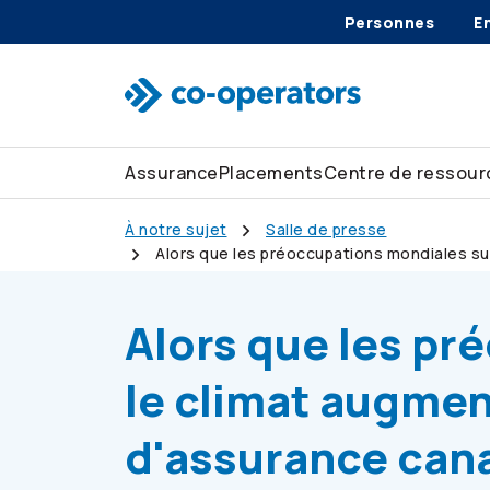
Personnes
E
Passer à la recherche
Passer au menu principal
Passer au contenu principal
Passer au pied de page
Assurance
Placements
Centre de ressour
À notre sujet
Salle de presse
Alors que les préoccupations mondiales s
climat
Alors que les pr
le climat augmen
d'assurance can