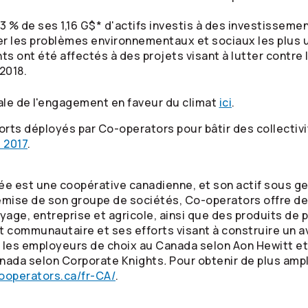
3 % de ses 1,16 G$* d'actifs investis à des investisseme
r les problèmes environnementaux et sociaux les plus u
s ont été affectés à des projets visant à lutter contr
2018.
ale de l'engagement en faveur du climat
ici
.
forts déployés par
Co-operators
pour bâtir des collectivi
 2017
.
ée est une coopérative canadienne, et son actif sous ges
tremise de son groupe de sociétés,
Co-operators
offre de
oyage, entreprise et agricole, ainsi que des produits de
communautaire et ses efforts visant à construire un av
 les employeurs de choix au Canada selon Aon Hewitt et 
nada selon Corporate Knights
.
Pour obtenir de plus amp
ooperators.ca/fr-CA/
.