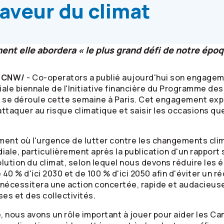
aveur du climat
nt elle abordera « le plus grand défi de notre épo
 /CNW/
-
Co-operators
a publié aujourd'hui son engageme
ale biennale de l'Initiative financière du Programme des
i se déroule cette semaine à Paris. Cet engagement ex
'attaquer au risque climatique et saisir les occasions q
nt où l'urgence de lutter contre les changements clima
diale, particulièrement après la publication d'un rappor
lution du climat, selon lequel nous devons réduire les 
40 % d'ici 2030 et de 100 % d'ici 2050 afin d'éviter un 
e nécessitera une action concertée, rapide et audacieuse
es et des collectivités.
, nous avons un rôle important à jouer pour aider les Ca