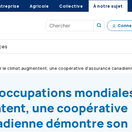
ntreprise
Agricole
Collective
À notre sujet
Conne
ces
ur le climat augmentent, une coopérative d'assurance canadi
éoccupations mondiale
tent, une coopérative
adienne démontre son