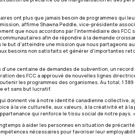
res ont plus que jamais besoin de programmes qui leu
 mission, affirme Shawna Peddle, vice-présidente associé
cement que nous accordons par l'intermédiaire des FCC s
mmunautaires afin de répondre à la demande croissant
ns le but d'atteindre une mission que nous partageons 
 aux besoins non satisfaits et générer d'importantes re
us d'une centaine de demandes de subvention, un record 
tration des FCC a approuvé de nouvelles lignes directrice
outenir les programmes des organismes. Au total, 1 389 
 et sans but lucratif.
i donnent vie à notre identité canadienne collective, a
e à la vie culturelle, aux valeurs, à la créativité et à la
ppartenance qui renforce le tissu social de notre pays. 
gtemps à aider les personnes en situation de précarité
compétences nécessaires pour favoriser leur employabilit