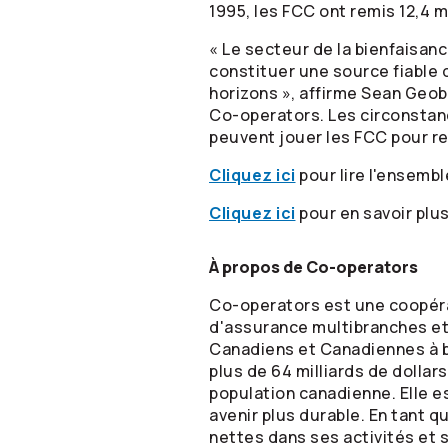
1995, les FCC ont remis 12,4 m
« Le secteur de la bienfaisanc
constituer une source fiable 
horizons », affirme Sean Geo
Co-operators
. Les circonsta
peuvent jouer les FCC pour ren
Cliquez ici
pour lire l'ensemb
Cliquez ici
pour en savoir plus
À propos de
Co-operators
Co-operators
est une coopéra
d'assurance multibranches et 
Canadiens et Canadiennes à bâ
plus de 64 milliards de dollar
population canadienne. Elle 
avenir plus durable. En tant 
nettes dans ses activités et