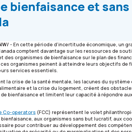
e bienfaisance et sans
da
CNW/
- En cette période d'incertitude économique, un g
u Canada comptent davantage sur les ressources de souti
et des organismes de bienfaisance sur le plan des financ
ces organismes peinent à atteindre leurs objectifs de 
urs services essentiels.
nt la crise de la santé mentale, les lacunes du système
é alimentaire et la crise du logement, créent des obstac
s de bienfaisance et limitent leur capacité à répondre a
de
Co-operators
(FCC) représentent le volet philanthrop
bienfaisance, aux organismes sans but lucratif, aux coo
ssaire pour contribuer au développement des compétenc
 situation de précarité ou de marginalisation et des per