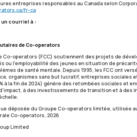
eures entreprises responsables au Canada selon Corpora
ators.ca/fr-ca
n courriel à :
utaires de
Co-operators
de
Co-operators
(FCC) soutiennent des projets de déve
is ou l'employabilité des jeunes en situation de précari
èmes de santé mentale. Depuis 1995, les FCC ont versé 1
e, organismes sans but lucratif, entreprises sociales 
3 % à la fin de 2024) génère des retombées sociales et e
d'impact, à des investissements de transition et à des 
échelle.
que déposée du Groupe
Co-operators
limitée, utilisée a
rale
Co-operators
,
2026
oup Limited