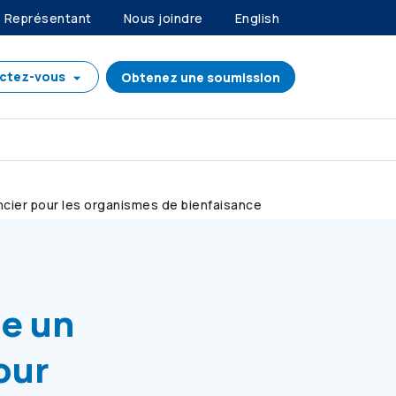
Représentant
Nous joindre
English
ctez-vous
Obtenez une soumission
ncier pour les organismes de bienfaisance
e un
our