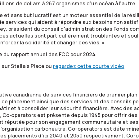
illions de dollars à 267 organismes d'un océan à l'autre.
e et sans but lucratif est un moteur essentiel de la rési
de services qui aident à répondre aux besoins non satis
bey, président du conseil d'administration des Fonds c
nces actuelles sont particulièrement troublantes et soul
forcer la solidarité et changer des vies. »
le du rapport annuel des FCC pour 2024.
 sur Stella's Place ou
regardez cette courte vidéo
.
tive canadienne de services financiers de premier plan 
de placement ainsi que des services et des conseils per
tir et à consolider leur sécurité financière. Avec des a
s, Co‑operators est présente depuis 1945 pour offrir des 
est réputée pour son engagement communautaire et ses e
qu'organisation carboneutre,
Co-operators
est déterminé
 ses placements d'ici 2040 et 2050 respectivement.
Co-o