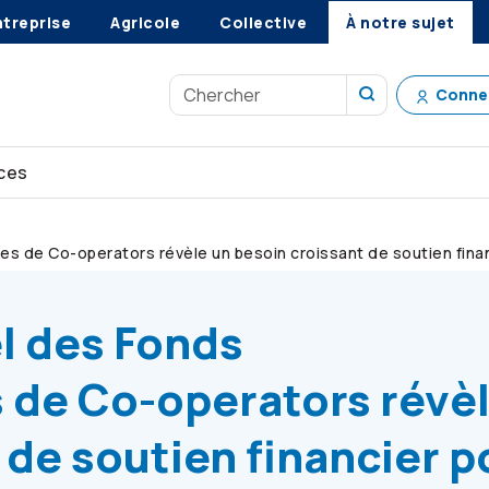
ntreprise
Agricole
Collective
À notre sujet
Conne
ces
res de
Co-operators
révèle un besoin croissant de soutien fina
l des Fonds
 de
Co-operators
révèl
 de soutien financier p