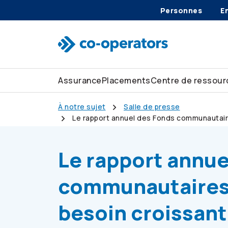
Personnes
E
Passer à la recherche
Passer au menu principal
Passer au contenu principal
Passer au pied de page
Assurance
Placements
Centre de ressour
À notre sujet
Salle de presse
Le rapport annuel des Fonds communautai
et sans but lucratif du Canada
Le rapport annue
communautaires
besoin croissant