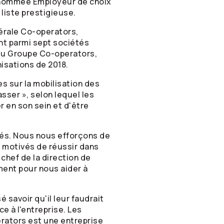
nommée Employeur de choix
liste prestigieuse.
érale
Co-operators
,
t parmi sept sociétés
 du Groupe
Co-operators
,
nisations de 2018.
s sur la mobilisation des
sser », selon lequel les
 en son sein et d'être
ités. Nous nous efforçons de
t motivés de réussir dans
 chef de la direction de
ment pour nous aider à
 savoir qu'il leur faudrait
e à l'entreprise. Les
rators
est une entreprise