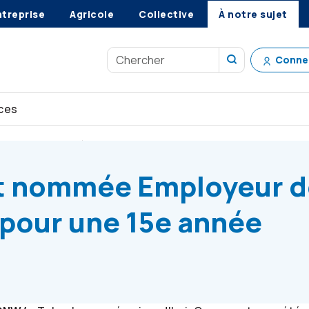
ntreprise
Agricole
Collective
À notre sujet
Conne
ces
ators
est nommée Employeur de choix au Canada pour une 15e
t nommée Employeur d
 pour une 15e année