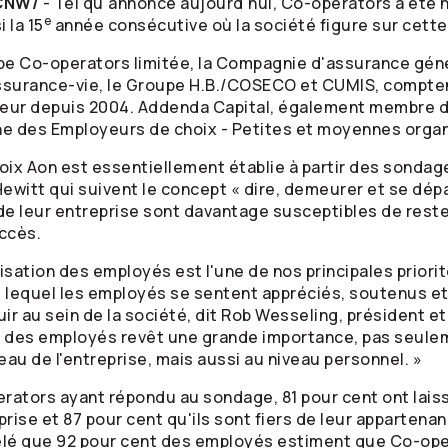
/CNW/
- Tel qu'annoncé aujourd'hui,
Co-operators
a été 
e
 la 15
année consécutive où la société figure sur cette 
upe
Co-operators
limitée, la Compagnie d'assurance gén
surance-vie, le Groupe H.B./COSECO et CUMIS, compten
neur depuis 2004. Addenda Capital, également membre
atine des Employeurs de choix - Petites et moyennes orga
oix Aon est essentiellement établie à partir des sondage
witt qui suivent le concept « dire, demeurer et se dépa
de leur entreprise sont davantage susceptibles de rester
ccès.
ilisation des employés est l'une de nos principales prior
ns lequel les employés se sentent appréciés, soutenus e
ir au sein de la société, dit Rob Wesseling, président et
on des employés revêt une grande importance, pas seule
eau de l'entreprise, mais aussi au niveau personnel. »
erators
ayant répondu au sondage, 81 pour cent ont laissé
rise et 87 pour cent qu'ils sont fiers de leur appartenanc
lé que 92 pour cent des employés estiment que
Co-ope