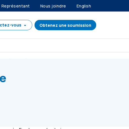
Représentant
Nous joindre
English
ctez-vous
Obtenez une soumission
 année consécutive
e