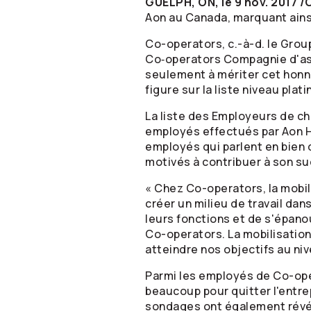
GUELPH, ON, le 9 nov. 2017 
Aon au Canada, marquant ainsi
Co-operators
, c.-à-d. le Gro
Co‑operators Compagnie d'as
seulement à mériter cet hon
figure sur la liste niveau pl
La liste des Employeurs de ch
employés effectués par Aon He
employés qui parlent en bien 
motivés à contribuer à son su
« Chez
Co-operators
, la mob
créer un milieu de travail da
leurs fonctions et de s'épanou
Co-operators
. La mobilisati
atteindre nos objectifs au niv
Parmi les employés de
Co-op
beaucoup pour quitter l'entrep
sondages ont également révé