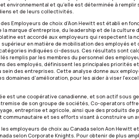
 et environnemental et qu'elle est déterminée à remplir 
ens et de leurs collectivités.
 des Employeurs de choix d'Aon Hewitt est établi en fon
 la marque d'entreprise, du leadership et de la culture
 platine est accordé aux employeurs qui respectent la n
le supérieur en matière de mobilisation des employés et 
catégories indiquées ci-dessus. Ces résultats sont cal
llés remplis par les membres du personnel des employeu
ns des employés, définissent les principales priorités e
au sein des entreprises. Cette analyse donne aux employ
es domaines d'amélioration, pour les aider à viser l'exc
ée est une coopérative canadienne, et son actif sous ge
'entremise de son groupe de sociétés,
Co-operators
offre
oyage, entreprise et agricole, ainsi que des produits de
communautaire et ses efforts visant à construire un av
 les employeurs de choix au Canada selon Aon Hewitt et 
nada selon Corporate Knights
.
Pour obtenir de plus amp