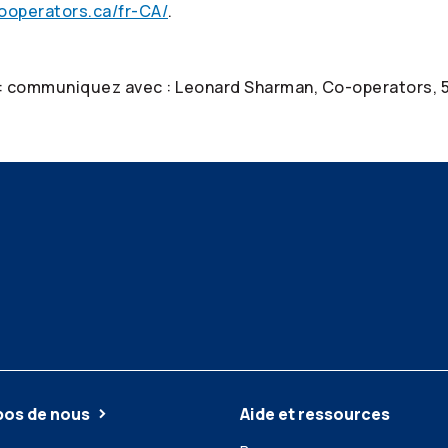
ooperators.ca/fr-CA/
.
: communiquez avec : Leonard Sharman,
Co-operators
,
pos de nous
Aide et ressources