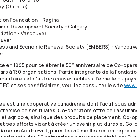
ay (Ontario)
tion Foundation - Regina
ic Development Society - Calgary
ndation - Vancouver
ouver
ess and Economic Renewal Society (EMBERS) - Vancouv
er
e
ce en 1995 pour célébrer le 50
anniversaire de
Co-opera
lars à 130 organisations. Partie intégrante de la Fondat
autaires et d'autres causes nobles à l'échelle du pays.
EC et ses bénéficiaires, veuillez consulter le site
www.
ée est une coopérative canadienne dont l'actif sous adm
entremise de ses filiales,
Co-operators
offre de l'assuran
e et agricole, ainsi que des produits de placement.
Co-op
ses efforts visant à créer un avenir plus durable.
Co-o
a selon Aon Hewitt, parmi les 50 meilleures entreprise