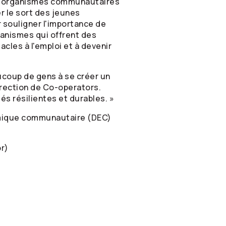
é d'organismes communautaires
er le sort des jeunes
 souligner l'importance de
anismes qui offrent des
acles à l'emploi et à devenir
ucoup de gens à se créer un
irection de
Co-operators
.
tés résilientes et durables. »
omique communautaire (DEC)
or)