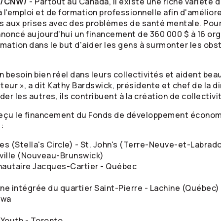
6 /CNW/
- Partout au Canada, il existe une riche variét
 l'emploi et de formation professionnelle afin d'amélior
s aux prises avec des problèmes de santé mentale. Pour
noncé aujourd'hui un financement de 360 000 $ à 16 org
rmation dans le but d'aider les gens à surmonter les obst
besoin bien réel dans leurs collectivités et aident bea
teur », a dit Kathy Bardswick, présidente et chef de la d
der les autres, ils contribuent à la création de collectivi
t reçu le financement du Fonds de développement écon
:
s (Stella's Circle) - St. John's (Terre-Neuve-et-Labrad
ville (Nouveau-Brunswick)
nautaire Jacques-Cartier - Québec
ine intégrée du quartier Saint-Pierre - Lachine (Québec)
awa
 Youth - Toronto