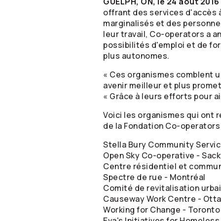
GUELPH, ON, le 24 août 201
offrant des services d'accès à
marginalisés et des personne
leur travail,
Co-operators
a an
possibilités d'emploi et de fo
plus autonomes.
« Ces organismes comblent un 
avenir meilleur et plus promet
« Grâce à leurs efforts pour ai
Voici les organismes qui on
de la Fondation
Co-operators
Stella Bury Community Service
Open Sky Co-operative - Sack
Centre résidentiel et commu
Spectre de rue - Montréal
Comité de revitalisation urba
Causeway Work Centre - Ott
Working for Change - Toronto
Eva's Initiatives for Homeless