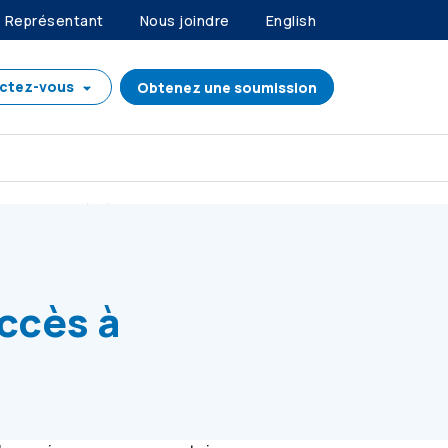
Représentant
Nous joindre
English
ctez-vous
Obtenez une soumission
vices d'accès à l'emploi et de formation
6
ccès à