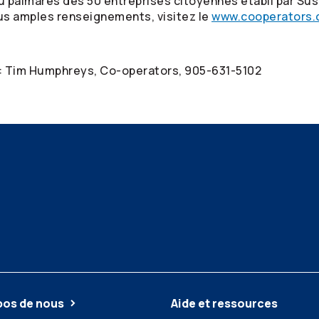
u palmarès des 50 entreprises citoyennes établi par Sust
us amples renseignements, visitez le
www.cooperators.
: Tim Humphreys,
Co-operators
, 905-631-5102
pos de nous
Aide et ressources