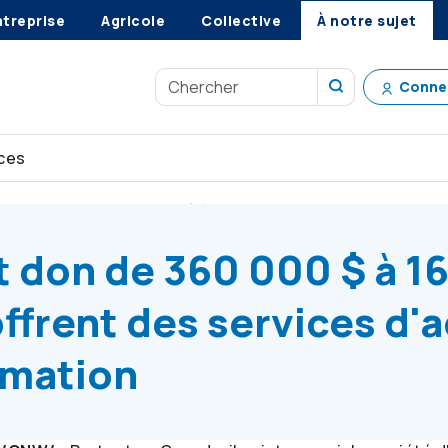
ntreprise
Agricole
Collective
À notre sujet
Conne
ces
ators
fait don de 360 000 $ à 16 organismes qui offrent des ser
t don de 360 000 $ à 1
ffrent des services d'a
ormation