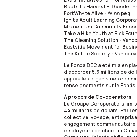
Roots to Harvest - Thunder B
FortWhyte Alive - Winnipeg
Ignite Adult Learning Corpora
Momentum Community Econom
Take a Hike Youth at Risk Fou
The Cleaning Solution - Vanc
Eastside Movement for Busin
The Kettle Society - Vancouv
Le Fonds DEC a été mis en pla
d'accorder 5,6 millions de dol
appuie les organismes commun
renseignements sur le Fonds D
À propos de
Co-operators
Le Groupe
Co-operators
limit
44 milliards de dollars. Par l'
collective, voyage, entrepris
engagement communautaire et 
employeurs de choix au Canad