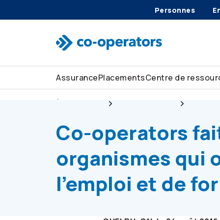
Personnes
E
Passer à la recherche
Passer au menu principal
Passer au contenu principal
Passer au pied de page
Assurance
Placements
Centre de ressour
À notre sujet
Salle de presse
Co-oper
Co-operators
fai
organismes qui o
l'emploi et de f