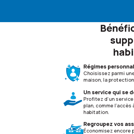
Bénéfic
supp
habi
Régimes personnal
Choisissez parmi une
maison, la protection
Un service qui se
Profitez d’un service
plan, comme l’accès 
habitation.
Regroupez vos as
Économisez encore pl