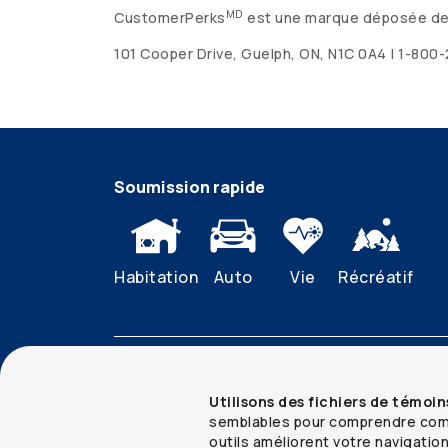
MD
CustomerPerks
est une marque déposée de Ve
101 Cooper Drive, Guelph, ON, N1C 0A4 | 1-8
Soumission rapide
Habitation
Auto
Vie
Récréatif
cooperators.ca
Accessibilité
Mentions ju
Utilisons des fichiers de témoin
semblables pour comprendre comm
outils améliorent votre navigatio