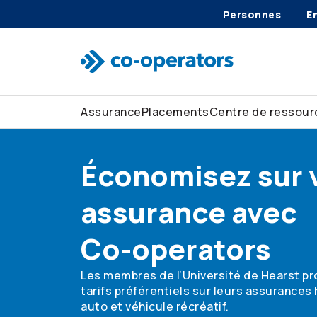
Personnes
E
Passer à la recherche
Passer au menu principal
Passer au contenu principal
Passer au pied de page
Assurance
Placements
Centre de ressour
Économisez sur 
assurance avec
Co-operators
Les membres de l’Université de Hearst pr
tarifs préférentiels sur leurs assurances 
auto et véhicule récréatif.