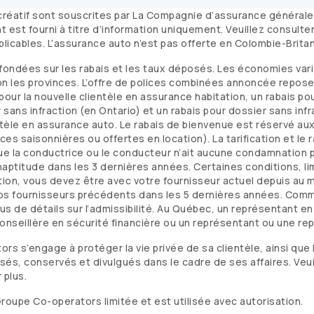
écréatif sont souscrites par La Compagnie d’assurance général
est fourni à titre d’information uniquement. Veuillez consulter 
applicables. L’assurance auto n’est pas offerte en Colombie-Brit
ndées sur les rabais et les taux déposés. Les économies varien
n les provinces. L’offre de polices combinées annoncée repose 
our la nouvelle clientèle en assurance habitation, un rabais po
 sans infraction (en Ontario) et un rabais pour dossier sans inf
tèle en assurance auto. Le rabais de bienvenue est réservé au
s saisonnières ou offertes en location). La tarification et le r
ue la conductrice ou le conducteur n’ait aucune condamnation p
naptitude dans les 3 dernières années. Certaines conditions, li
ion, vous devez être avec votre fournisseur actuel depuis au mo
vos fournisseurs précédents dans les 5 dernières années. Com
us de détails sur l’admissibilité. Au Québec, un représentant 
onseillère en sécurité financière ou un représentant ou une re
tors
s’engage à protéger la vie privée de sa clientèle, ainsi que l
isés, conservés et divulgués dans le cadre de ses affaires. Veu
 plus.
Groupe
Co-operators
limitée et est utilisée avec autorisation.