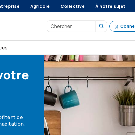
ntreprise
Agricole
Collective
À notre sujet
Conne
ces
votre
ofitent de
habitation,