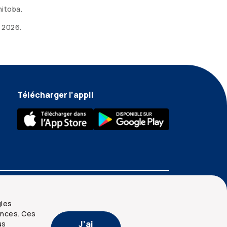
nitoba.
,
2026
.
Télécharger l’appli
gies
ences. Ces
J’ai
us