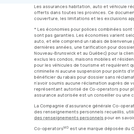
Les assurances habitation, auto et véhicule r
offerts dans toutes les provinces. Ce document 
couverture, les limitations et les exclusions 
* Les économies pour polices combinées sont fo
sont pas garanties. Les économies varient selo
auto, et elle comprend un rabais de bienvenue p
dernières années, une tarification pour dossier
Nouveau-Brunswick et au Québec) pour la clien
exclus les condos, maisons mobiles et résidence
pour les véhicules de tourisme et requièrent q
criminelle ni aucune suspension pour points d’i
bénéficier du rabais pour dossier sans réclamat
n’avoir soumis aucune réclamation auprès de 
représentant autorisé de
Co-operators
pour pl
assurance autorisée est un conseiller ou une c
La Compagnie d’assurance générale
Co-opera
des renseignements personnels recueillis, util
des renseignements personnels
pour en savoir
MD
Co-operators
est une marque déposée du 