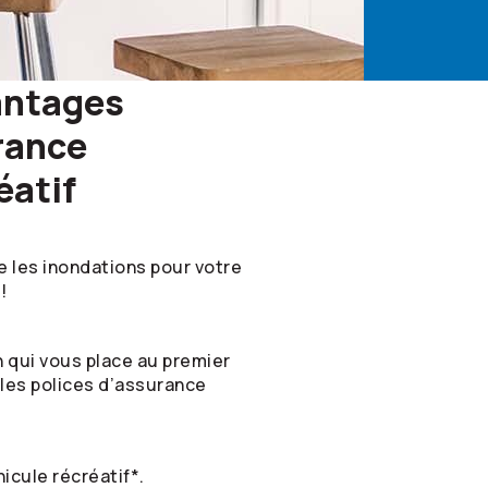
vantages
rance
éatif
 les inondations pour votre
!
n qui vous place au premier
 les polices d’assurance
icule récréatif*.