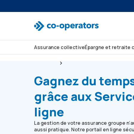
Passer à la recherche
Passer au menu principal
Passer au contenu principal
Passer au pied de page
Assurance collective
Épargne et retraite 
Collective
Assurance groupe habitation et
Gagnez du temp
grâce aux Servic
ligne
La gestion de votre assurance groupe n’a
aussi pratique. Notre portail en ligne séc