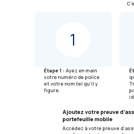
C’e
Étape 1 :
Ayez en main
É
votre numéro de police
q
et votre nom tel qu’il y
T
figure.
po
id
Ajoutez votre preuve d’as
portefeuille mobile
Accédez à votre preuve d’as