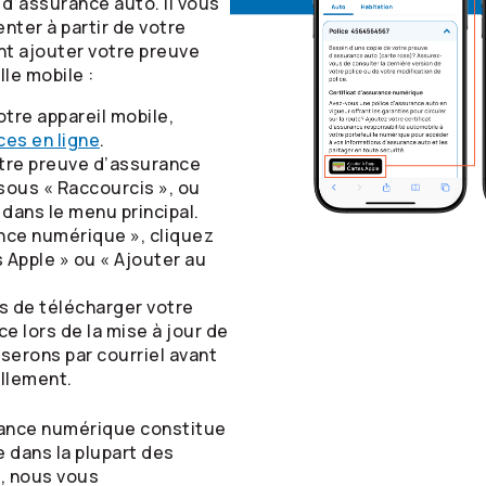
 d’assurance auto. Il vous
nter à partir de votre
nt ajouter votre preuve
le mobile :
otre appareil mobile,
es en ligne
.
otre preuve d’assurance
 sous « Raccourcis », ou
dans le menu principal.​
nce numérique », cliquez
s Apple » ou « Ajouter au
as de télécharger votre
e lors de la mise à jour de
iserons par courriel avant
llement.
rance numérique constitue
 dans la plupart des
s, nous vous