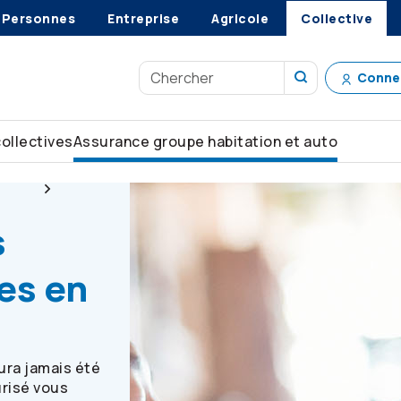
Personnes
Entreprise
Agricole
Collective
Conne
collectives
Assurance groupe habitation et auto
 auto
Compte des Services en ligne
s
es en
ura jamais été
urisé vous