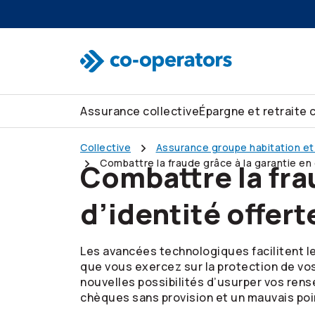
Passer à la recherche
Passer au menu principal
Passer au contenu principal
Passer au pied de page
Assurance collective
Épargne et retraite 
Collective
Assurance groupe habitation et
Combattre la fraude grâce à la garantie en 
Combattre la frau
d’identité offer
Les avancées technologiques facilitent l
que vous exercez sur la protection de v
nouvelles possibilités d’usurper vos ren
chèques sans provision et un mauvais poi