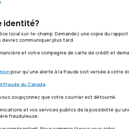
a
.
e identité?
police local sur-le-champ. Demandez une copie du rapport
s devrez communiquer plus tard.
nancière et votre compagnie de carte de crédit et deman
nion
pour qu’une alerte à la fraude soit versée à votre d
ntifraude du Canada
.
 vous soupçonnez que votre courrier est détourné.
cations et vos services publics de la possibilité qu’un
ère frauduleuse.
un représentant. Nous sommes là pour vous aider.