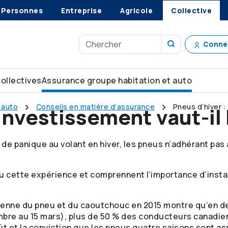
Personnes
Entreprise
Agricole
Collective
Conne
collectives
Assurance groupe habitation et auto
 auto
Conseils en matière d’assurance
Pneus d’hiver :
’investissement vaut-il
 panique au volant en hiver, les pneus n’adhérant pas 
cette expérience et comprennent l’importance d’installer
enne du pneu et du caoutchouc en 2015 montre qu’en de
mbre au 15 mars), plus de 50 % des conducteurs canadien
t et la conviction que les pneus quatre saisons sont as