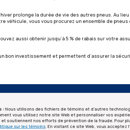
’hiver prolonge la durée de vie des autres pneus. Au li
otre véhicule, vous vous procurez un ensemble de pneus
ouvez aussi obtenir jusqu’à 5 % de rabais sur votre assu
n bon investissement et permettent d’assurer la sécurit
Ressources
Foire aux questions
Mentions juridiques
S
s :
Nous utilisons des fichiers de témoins et d’autres technolo
ent vous utilisez notre site Web et personnaliser vos expéri
n et soutiennent nos efforts de prévention de la fraude. Pour pl
litique sur les témoins
. En visitant ce site Web, vous acceptez l’