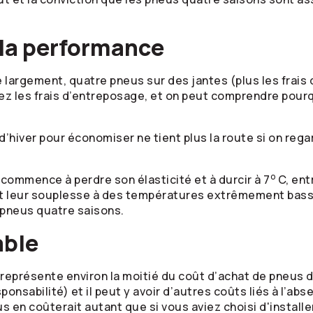
 la performance
e largement, quatre pneus sur des jantes (plus les frais 
ez les frais d’entreposage, et on peut comprendre pour
hiver pour économiser ne tient plus la route si on regar
o
ommence à perdre son élasticité et à durcir à 7
C, ent
nt leur souplesse à des températures extrêmement bass
 pneus quatre saisons.
able
 représente environ la moitié du coût d’achat de pneus 
onsabilité) et il peut y avoir d’autres coûts liés à l’abs
us en coûterait autant que si vous aviez choisi d'installe