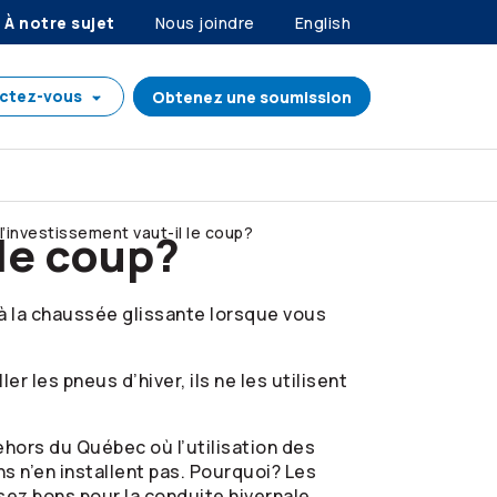
À notre sujet
Nous joindre
English
ctez-vous
Obtenez une soumission
 l’investissement vaut-il le coup?
 le coup?
à la chaussée glissante lorsque vous
 les pneus d’hiver, ils ne les utilisent
hors du Québec où l’utilisation des
s n’en installent pas. Pourquoi? Les
sez bons pour la conduite hivernale.