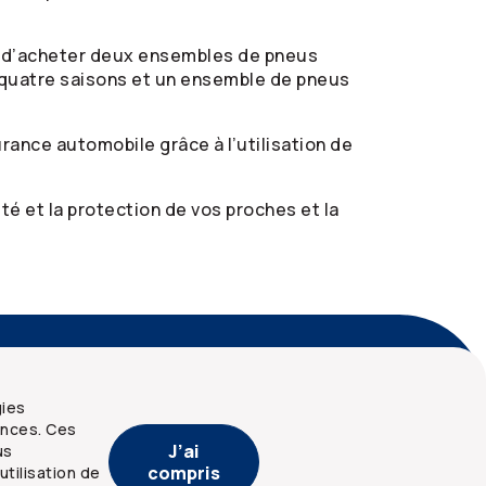
eu d’acheter deux ensembles de pneus
 quatre saisons et un ensemble de pneus
rance automobile grâce à l’utilisation de
é et la protection de vos proches et la
écurité et confidentialité
Plan du site
gies
ences. Ces
J’ai
us
compris
utilisation de