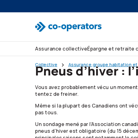
Passer à la recherche
Passer au menu principal
Passer au contenu principal
Passer au pied de page
Assurance collective
Épargne et retraite 
Collective
Assurance groupe habitation et
Pneus d’hiver : l
Vous avez probablement vécu un moment de
tentez de freiner.
Même si la plupart des Canadiens ont vécu 
pas tous.
Un sondage mené par l’Association canadi
pneus d’hiver est obligatoire (du 15 déce
principales raisons sont notamment le coû