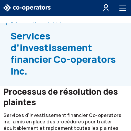
Passer à la recherche
Passer au menu principal
Passer au contenu principal
Passer au pied de page
Préoccupations et plaintes
Services
d’investissement
financier
Co-operators
inc.
Processus de résolution des
plaintes
Services d’investissement financier
Co-operators
inc. a mis en place des procédures pour traiter
équitablement et rapidement toutes les plaintes