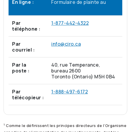
En ligne :
Formulaire de plainte au
https://www.ciro.ca/
Par
1-877-442-4322
téléphone :
Par
info@ciro.ca
courriel :
Par la
40, rue Temperance,
poste :
bureau 2600
Toronto (Ontario) M5H 0B4
Par
1-888-497-6172
télécopieur :
1
Comme le définissent les principes directeurs de l’Organisme