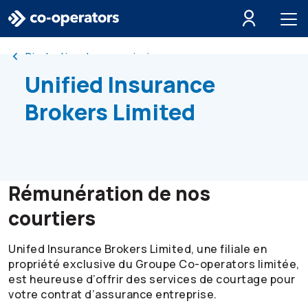
Passer à la recherche
Passer au menu principal
Passer au contenu principal
Passer au pied de page
Divulgation des commissions
Unified Insurance
Brokers Limited
Rémunération de nos
courtiers
Unifed Insurance Brokers Limited, une filiale en
propriété exclusive du Groupe
Co-operators
limitée,
est heureuse d’offrir des services de courtage pour
votre contrat d’assurance entreprise.