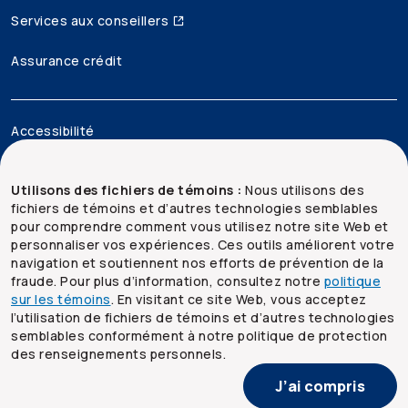
Services aux conseillers
Assurance crédit
Accessibilité
Mentions juridiques
Utilisons des fichiers de témoins :
Nous utilisons des
fichiers de témoins et d’autres technologies semblables
Sécurité et confidentialité
pour comprendre comment vous utilisez notre site Web et
personnaliser vos expériences. Ces outils améliorent votre
Plan du site
navigation et soutiennent nos efforts de prévention de la
fraude. Pour plus d’information, consultez notre
politique
sur les témoins
. En visitant ce site Web, vous acceptez
l’utilisation de fichiers de témoins et d’autres technologies
semblables conformément à notre politique de protection
des renseignements personnels.
J’ai compris
© Groupe Co-operators limitée,
2026