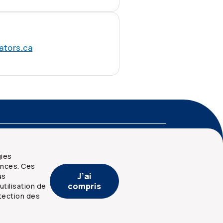
ators.ca
gies
ences. Ces
J’ai
us
compris
utilisation de
tection des