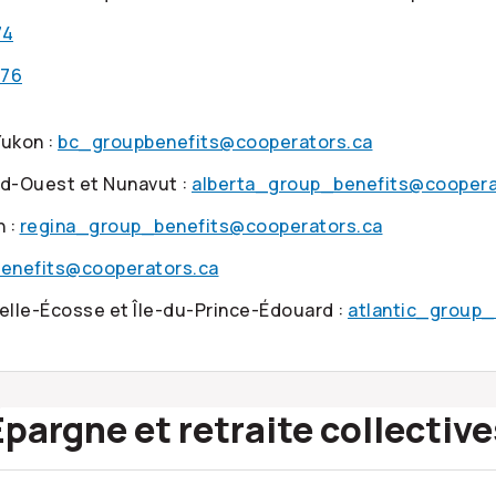
74
176
Yukon :
bc_groupbenefits@cooperators.ca
ord-Ouest et Nunavut :
alberta_group_benefits@coopera
 :
regina_group_benefits@cooperators.ca
enefits@cooperators.ca
lle-Écosse et Île-du-Prince-Édouard :
atlantic_group_
Épargne et retraite collective