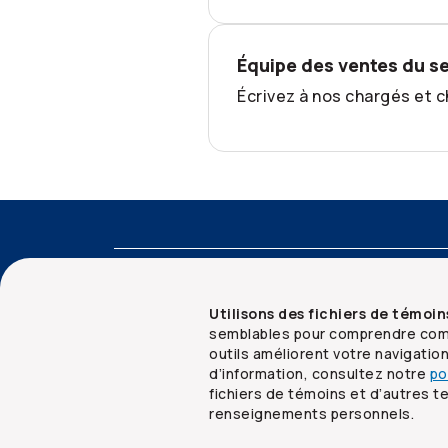
Équipe des ventes du s
Écrivez à nos chargés et 
cooperators.ca
Accessibilité
Mentions ju
Utilisons des fichiers de témoin
semblables pour comprendre comm
outils améliorent votre navigatio
d’information, consultez notre
po
fichiers de témoins et d’autres 
© Groupe Co-operators limitée,
2026
renseignements personnels.