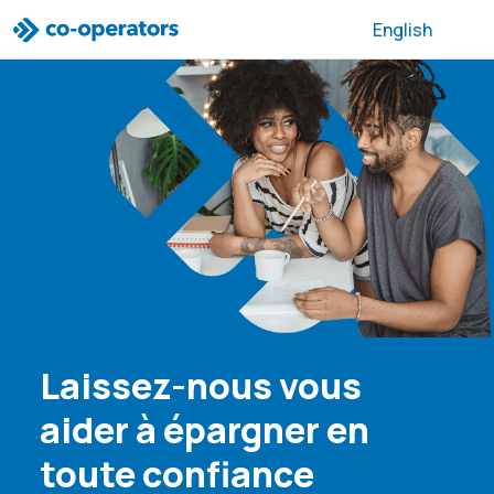
Passer à la recherche
Passer au menu principal
Passer au contenu principal
Passer au pied de page
English
Laissez-nous vous
aider à épargner en
toute confiance