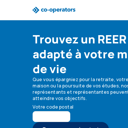
Passer à la recherche
Passer au menu principal
Passer au contenu principal
Passer au pied de page
Trouvez un REER
adapté à votre 
de vie
Que vous épargniez pour la retraite, votr
maison ou la poursuite de vos études, no
représentants et représentantes peuvent
atteindre vos objectifs.
Votre code postal