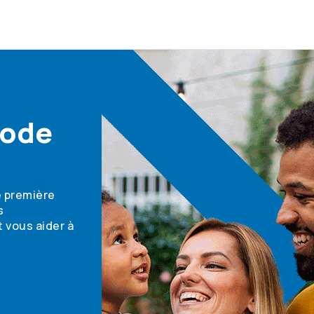
mode
e première
s
 vous aider à