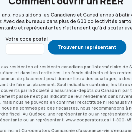
Comment ouvrir un REER
 ans, nous aidons les Canadiens et Canadiennes à bâtir 
er. Avec des bureaux dans plus de 600 collectivités parto
ntants et représentantes n’attendent qu’à discuter av
Votre code postal
Trouver un représentant
ux résidentes et résidents canadiens par l’intermédiaire de S
uébec et dans les territoires. Les fonds distincts et les rente
ommun de placement peut donner lieu à des courtages, à des c
s avant de faire un placement. Sauf indication contraire, les ti
s couverts par la Société d’assurance-dépôts du Canada ni par t
dement passé n’est pas indicatif de leur rendement dans l’aveni
 mais nous ne pouvons en confirmer l’exactitude ni l’exhaustiv
 nous ne sommes pas des fiscalistes, nous recommandons à not
ordre fiscal. Au Québec, une représentante ou un représentant 
présentante ou un représentant.
www.cooperators.ca
|
1-800-45
ors
inc. et
Co-operators
Compagnie d’assurance-vie s’engagent à