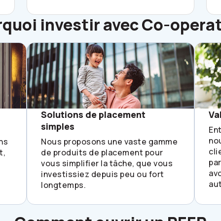
quoi investir avec
Co-operat
Solutions de placement
Va
simples
En
nou
ns
Nous proposons une vaste gamme
cli
t,
de produits de placement pour
par
vous simplifier la tâche, que vous
avo
investissiez depuis peu ou fort
au
longtemps.