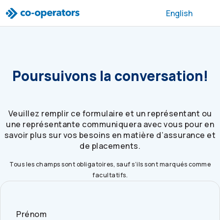
Passer à la recherche
Passer au menu principal
Passer au contenu principal
Passer au pied de page
English
Poursuivons la conversation!
Veuillez remplir ce formulaire et un représentant ou
une représentante communiquera avec vous pour en
savoir plus sur vos besoins en matière d’assurance et
de placements.
Tous les champs sont obligatoires, sauf s’ils sont marqués comme
facultatifs.
Prénom