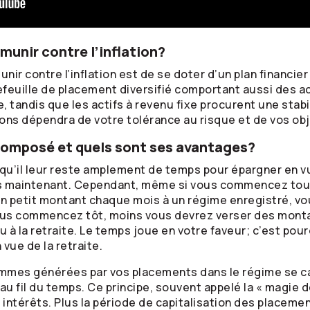
unir contre l’inflation?
nir contre l’inflation est de se doter d’un plan financie
tefeuille de placement diversifié comportant aussi des a
, tandis que les actifs à revenu fixe procurent une stabil
ctions dépendra de votre tolérance au risque et de vos ob
 composé et quels sont ses avantages?
u’il leur reste amplement de temps pour épargner en vue 
ès maintenant. Cependant, même si vous commencez tout 
n petit montant chaque mois à un régime enregistré, vo
us commencez tôt, moins vous devrez verser des monta
à la retraite. Le temps joue en votre faveur; c’est pour
vue de la retraite.
ommes générées par vos placements dans le régime se ca
au fil du temps. Ce principe, souvent appelé la « magie 
s intérêts. Plus la période de capitalisation des placeme