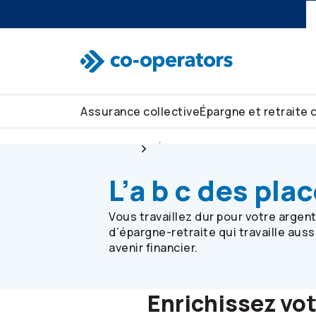
Passer à la recherche
Passer au menu principal
Passer au contenu principal
Passer au pied de page
Assurance collective
Épargne et retraite 
Collective
Épargne et retraite collectives
L’a b c des pl
Vous travaillez dur pour votre argen
d’épargne-retraite qui travaille aus
avenir financier.
Enrichissez vo