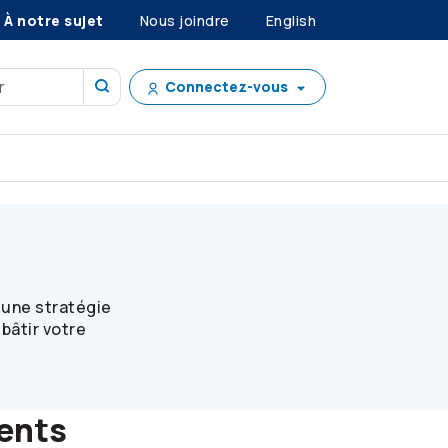
À notre sujet
Nous joindre
English
Connectez-vous
b c des placements
 une stratégie
bâtir votre
ents