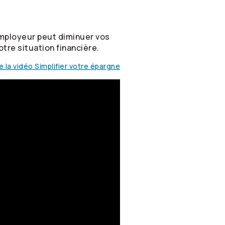
mployeur peut diminuer vos
otre situation financière.
e la vidéo Simplifier votre épargne