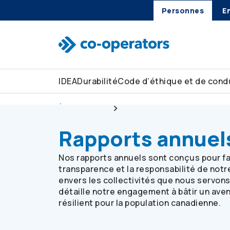
Personnes
E
Passer à la recherche
Passer au menu principal
Passer au contenu principal
Passer au pied de page
IDEA
Durabilité
Code d’éthique et de condu
À notre sujet
Rapports
Rapports annuel
Nos rapports annuels sont conçus pour fa
transparence et la responsabilité de notr
envers les collectivités que nous servon
détaille notre engagement à bâtir un aven
résilient pour la population canadienne.