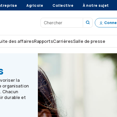
ntreprise
Agricole
Collective
À notre sujet
Conne
ite des affaires
Rapports
Carrières
Salle de presse
s
voriser la
e organisation
s. Chacun
ir durable et