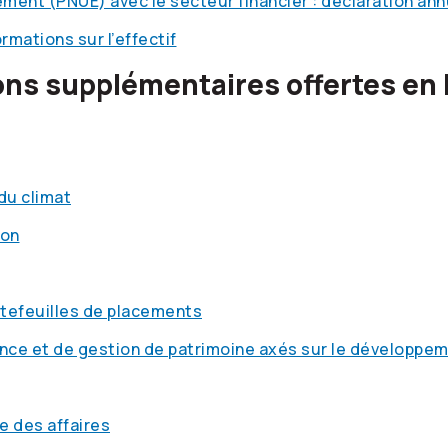
ement (PNUE) avec le secteur financier : déclaration an
mations sur l’effectif
ons supplémentaires offertes en 
du climat
ion
tefeuilles de placements
ance et de gestion de patrimoine axés sur le développe
e des affaires