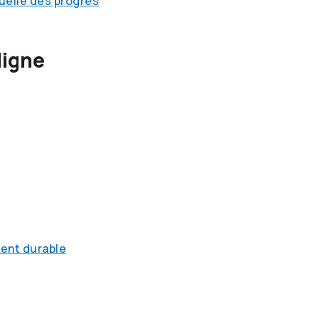
nuelle des progrès
ligne
ment durable