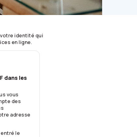
votre identité qui
ces en ligne.
F dans les
ous vous
mpte des
us
otre adresse
entré le