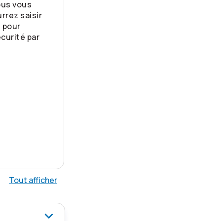
ous vous
rrez saisir
 pour
curité par
.
Tout afficher