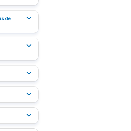
as de