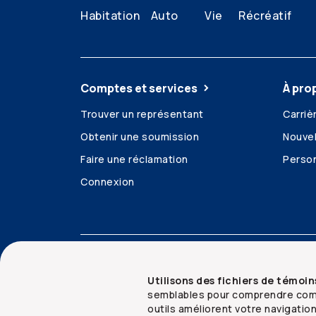
Habitation
Auto
Vie
Récréatif
Comptes et services
À pro
Trouver un représentant
Carriè
Obtenir une soumission
Nouvel
Faire une réclamation
Person
Connexion
Accessibilité
Mentions juridiques
Sécurit
Utilisons des fichiers de témoin
semblables pour comprendre comm
outils améliorent votre navigatio