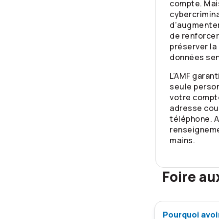
compte. Mai
cybercrimina
d’augmenter
de renforcer
préserver la
données sen
L’AMF garant
seule perso
votre compte
adresse cour
téléphone. A
renseigneme
mains.
Foire au
Pourquoi avoi