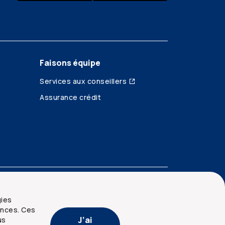
Faisons équipe
Services aux conseillers
Assurance crédit
gies
ences. Ces
J’ai
us