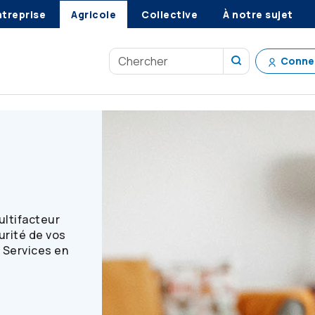
ntreprise
Agricole
Collective
À notre sujet
Conne
cteur
ultifacteur
curité de vos
 Services en