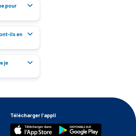
gne pour
ont-ils en
e je
Télécharger l’appli