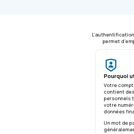
L’authentificatio
permet d’emp
Pourquoi ut
Votre compte
contient de
personnels t
votre numér
données fin
Un mot de pa
généralemen