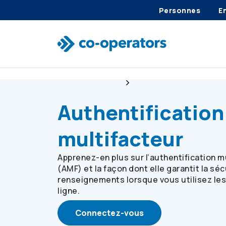
Personnes
E
Passer à la recherche
Passer au menu principal
Passer au contenu principal
Passer au pied de page
Services en ligne
Authentification multifa
Authentification
multifacteur
Apprenez-en plus sur l’authentification m
(AMF) et la façon dont elle garantit la sé
renseignements lorsque vous utilisez les
ligne.
Connectez-vous