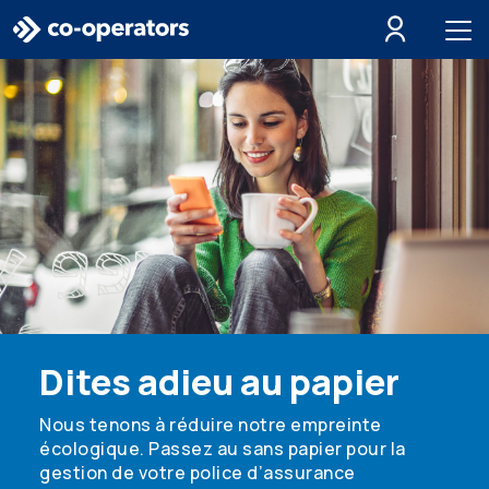
Passer à la recherche
Passer au menu principal
Passer au contenu principal
Passer au pied de page
Dites adieu au papier
Nous tenons à réduire notre empreinte
écologique. Passez au sans papier pour la
gestion de votre police d’assurance