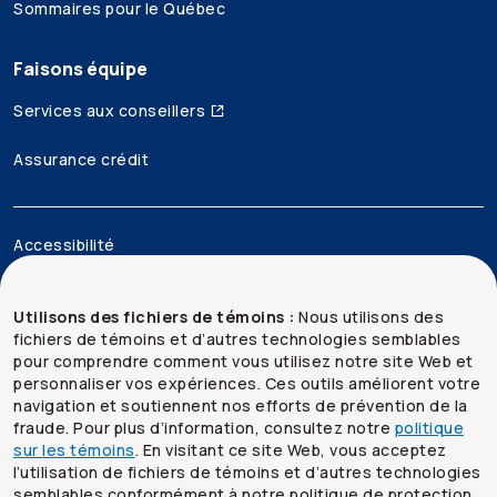
Sommaires pour le Québec
Faisons équipe
Services aux conseillers
Assurance crédit
Accessibilité
Mentions juridiques
Utilisons des fichiers de témoins :
Nous utilisons des
fichiers de témoins et d’autres technologies semblables
Sécurité et confidentialité
pour comprendre comment vous utilisez notre site Web et
personnaliser vos expériences. Ces outils améliorent votre
Plan du site
navigation et soutiennent nos efforts de prévention de la
fraude. Pour plus d’information, consultez notre
politique
sur les témoins
. En visitant ce site Web, vous acceptez
l’utilisation de fichiers de témoins et d’autres technologies
semblables conformément à notre politique de protection