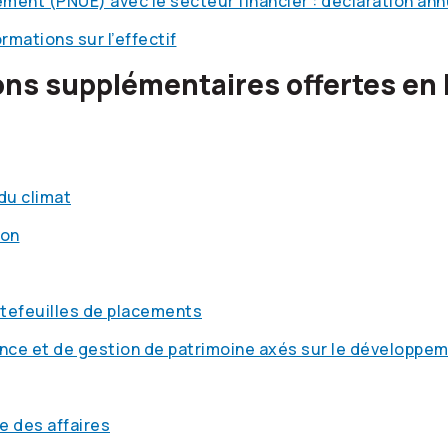
ement (PNUE) avec le secteur financier : déclaration an
mations sur l’effectif
ons supplémentaires offertes en 
du climat
ion
tefeuilles de placements
ance et de gestion de patrimoine axés sur le développe
e des affaires