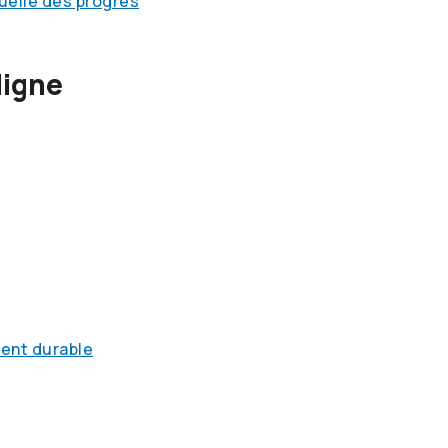
nuelle des progrès
ligne
ment durable