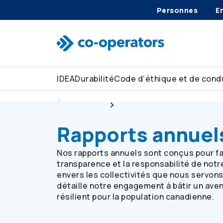
Personnes
E
Passer à la recherche
Passer au menu principal
Passer au contenu principal
Passer au pied de page
IDEA
Durabilité
Code d’éthique et de condu
À notre sujet
Rapports
Rapports annuel
Nos rapports annuels sont conçus pour fa
transparence et la responsabilité de notr
envers les collectivités que nous servon
détaille notre engagement à bâtir un aven
résilient pour la population canadienne.