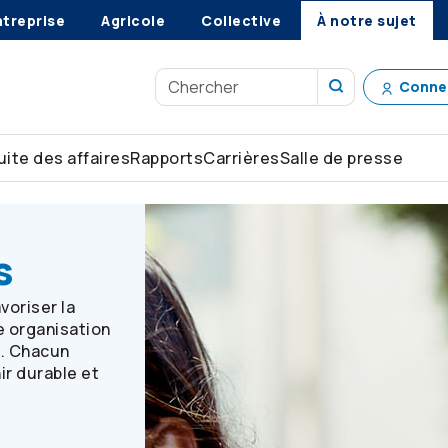
ntreprise
Agricole
Collective
À notre sujet
Conne
ite des affaires
Rapports
Carrières
Salle de presse
s
voriser la
e organisation
s. Chacun
ir durable et