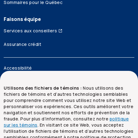
Sommaires pour le Québec
Faisons équipe
Services aux conseillers
Assurance crédit
Accessibilité
Mentions juridiques
Utilisons des fichiers de témoins :
Nous utilisons des
fichiers de témoins et d’autres technologies semblables
Sécurité et confidentialité
pour comprendre comment vous utilisez notre site Web et
personnaliser vos expériences. Ces outils améliorent votre
Plan du site
navigation et soutiennent nos efforts de prévention de la
fraude. Pour plus d’information, consultez notre
politique
sur les témoins
. En visitant ce site Web, vous acceptez
l’utilisation de fichiers de témoins et d’autres technologies
semblables conformément à notre politique de protection