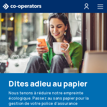
Passer à la recherche
Passer au menu principal
Passer au contenu principal
Passer au pied de page
Dites adieu au papier
Nous tenons à réduire notre empreinte
écologique. Passez au sans papier pour la
gestion de votre police d’assurance