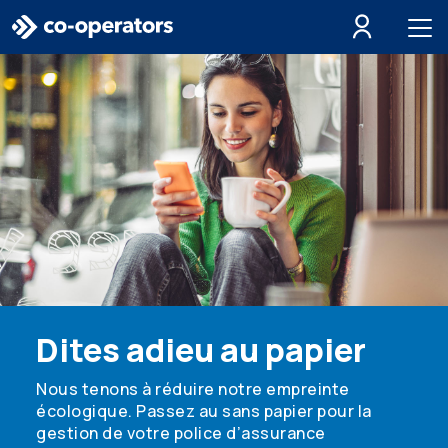
Passer à la recherche
Passer au menu principal
Passer au contenu principal
Passer au pied de page
Dites adieu au papier
Nous tenons à réduire notre empreinte
écologique. Passez au sans papier pour la
gestion de votre police d’assurance