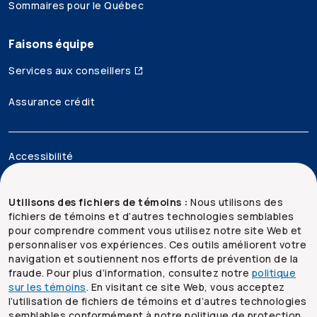
Sommaires pour le Québec
Faisons équipe
Services aux conseillers
Assurance crédit
Accessibilité
Mentions juridiques
Utilisons des fichiers de témoins :
Nous utilisons des
fichiers de témoins et d’autres technologies semblables
Sécurité et confidentialité
pour comprendre comment vous utilisez notre site Web et
personnaliser vos expériences. Ces outils améliorent votre
Plan du site
navigation et soutiennent nos efforts de prévention de la
fraude. Pour plus d’information, consultez notre
politique
sur les témoins
. En visitant ce site Web, vous acceptez
l’utilisation de fichiers de témoins et d’autres technologies
semblables conformément à notre politique de protection