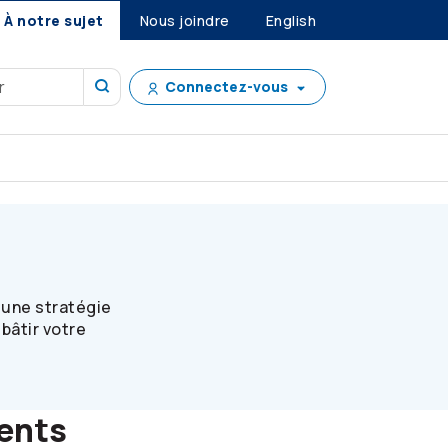
À notre sujet
Nous joindre
English
Connectez-vous
b c des placements
 une stratégie
bâtir votre
ents