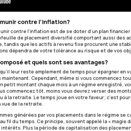
unir contre l’inflation?
nir contre l’inflation est de se doter d’un plan financie
tefeuille de placement diversifié comportant aussi des a
, tandis que les actifs à revenu fixe procurent une stabil
ctions dépendra de votre tolérance au risque et de vos ob
 composé et quels sont ses avantages?
u’il leur reste amplement de temps pour épargner en vue 
ès maintenant. Cependant, même si vous commencez tout 
n petit montant chaque mois à un régime enregistré, vo
us commencez tôt, moins vous devrez verser des monta
à la retraite. Le temps joue en votre faveur; c’est pour
vue de la retraite.
ommes générées par vos placements dans le régime se ca
au fil du temps. Ce principe, souvent appelé la « magie 
s intérêts. Plus la période de capitalisation des placeme