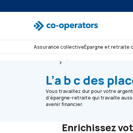
Passer à la recherche
Passer au menu principal
Passer au contenu principal
Passer au pied de page
Assurance collective
Épargne et retraite 
Collective
Épargne et retraite collectives
L’a b c des pl
Vous travaillez dur pour votre argen
d’épargne-retraite qui travaille aus
avenir financier.
Enrichissez vo