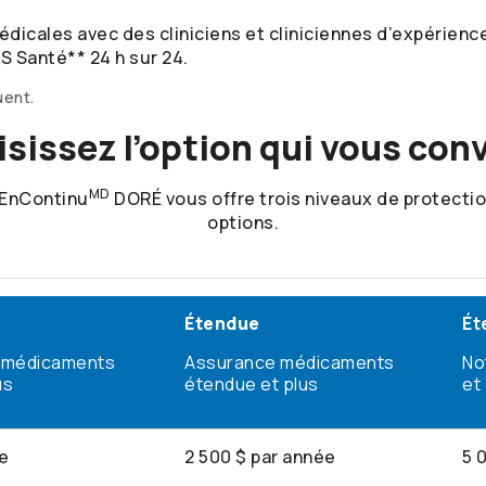
icales avec des cliniciens et cliniciennes d’expérience.
S Santé** 24 h sur 24.
uent.
sissez l’option qui vous con
MD
EnContinu
DORÉ vous offre trois niveaux de protectio
options.
Étendue
Ét
 médicaments
Assurance médicaments
No
us
étendue et plus
et
ée
2 500 $ par année
5 