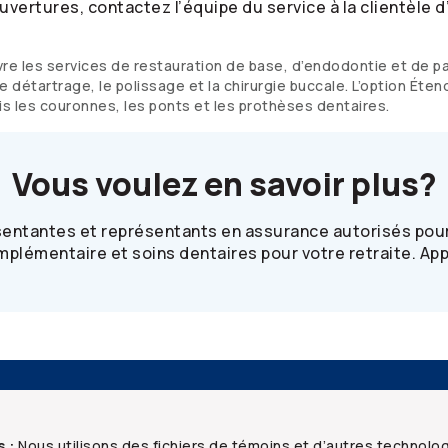
uvertures, contactez l’équipe du service à la clientèle 
vre les services de restauration de base, d’endodontie et de p
e détartrage, le polissage et la chirurgie buccale. L’option Éte
s les couronnes, les ponts et les prothèses dentaires.
Vous voulez en savoir plus?
sentantes et représentants en assurance autorisés pour
plémentaire et soins dentaires pour votre retraite. Ap
Ressources
Foire aux questions
Mentions juridiques
S
s :
Nous utilisons des fichiers de témoins et d’autres technolo