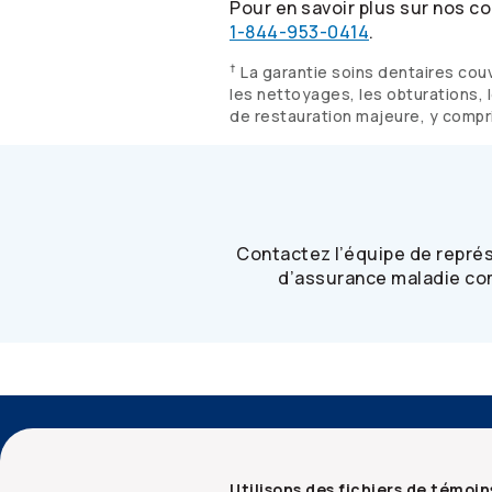
Pour en savoir plus sur nos co
1-844-953-0414
.
†
La garantie soins dentaires cou
les nettoyages, les obturations, l
de restauration majeure, y compri
Contactez l’équipe de repré
d’assurance maladie com
Accessibilité
Services aux conseillers
Utilisons des fichiers de témoin