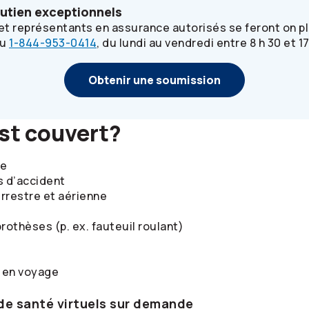
outien exceptionnels
t représentants en assurance autorisés se feront on pla
au
1-844-953-0414
, du lundi au vendredi entre 8 h 30 et 17
Obtenir une soumission
est couvert?
ce
s d’accident
rrestre et aérienne
rothèses (p. ex. fauteuil roulant)
 en voyage
de santé virtuels sur demande