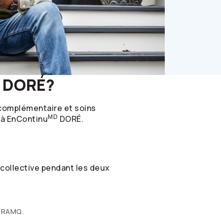
DORÉ?
e complémentaire et soins
MD
 à EnContinu
DORÉ.
collective pendant les deux
a RAMQ.