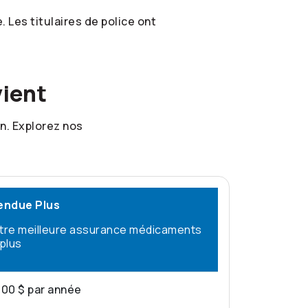
 Les titulaires de police ont
vient
n. Explorez nos
endue Plus
tre meilleure assurance médicaments
 plus
000 $ par année