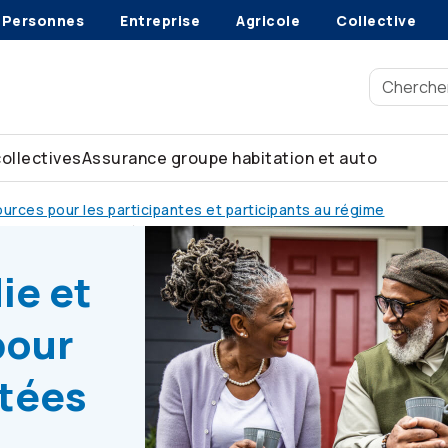
Personnes
Entreprise
Agricole
Collective
collectives
Assurance groupe habitation et auto
urces pour les participantes et participants au régime
 personnes retraitées
ie et
pour
itées