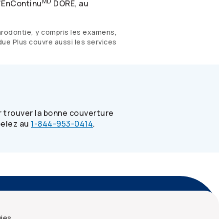
MD
d’EnContinu
DORÉ, au
arodontie, y compris les examens,
ndue Plus couvre aussi les services
 trouver la bonne couverture
pelez au
1-844-953-0414
.
écurité et confidentialité
Plan du site
gies