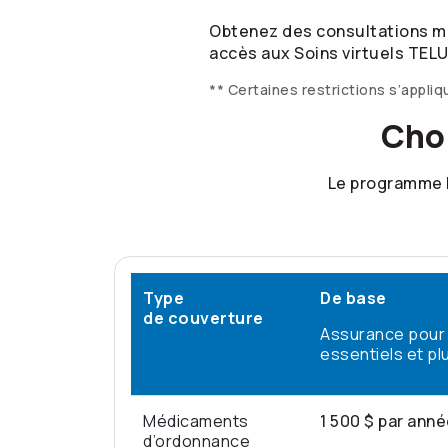
Obtenez des consultations méd
accès aux Soins virtuels TELU
** Certaines restrictions s’appliq
Choi
Le programme 
Type
De base
de couverture
Assurance pour
essentiels et pl
Médicaments
1 500 $ par ann
d’ordonnance