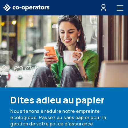
Passer à la recherche
Passer au menu principal
Passer au contenu principal
Passer au pied de page
Dites adieu au papier
Nous tenons à réduire notre empreinte
écologique. Passez au sans papier pour la
gestion de votre police d’assurance