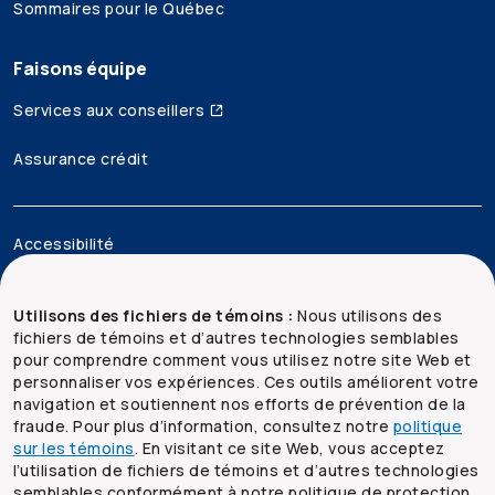
Sommaires pour le Québec
Faisons équipe
Services aux conseillers
Assurance crédit
Accessibilité
Mentions juridiques
Utilisons des fichiers de témoins :
Nous utilisons des
fichiers de témoins et d’autres technologies semblables
Sécurité et confidentialité
pour comprendre comment vous utilisez notre site Web et
personnaliser vos expériences. Ces outils améliorent votre
Plan du site
navigation et soutiennent nos efforts de prévention de la
fraude. Pour plus d’information, consultez notre
politique
sur les témoins
. En visitant ce site Web, vous acceptez
l’utilisation de fichiers de témoins et d’autres technologies
semblables conformément à notre politique de protection