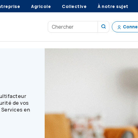
ntreprise
Agricole
Collective
À notre sujet
Conne
cteur
ultifacteur
curité de vos
 Services en