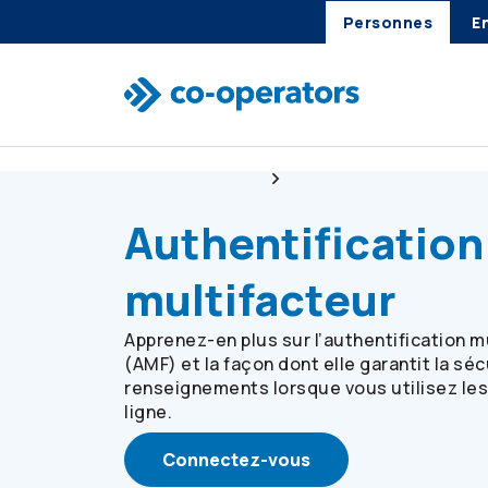
Personnes
E
Passer à la recherche
Passer au menu principal
Passer au contenu principal
Passer au pied de page
Services en ligne
Authentification multifa
Authentification
multifacteur
Apprenez-en plus sur l’authentification m
(AMF) et la façon dont elle garantit la sé
renseignements lorsque vous utilisez les
ligne.
Connectez-vous