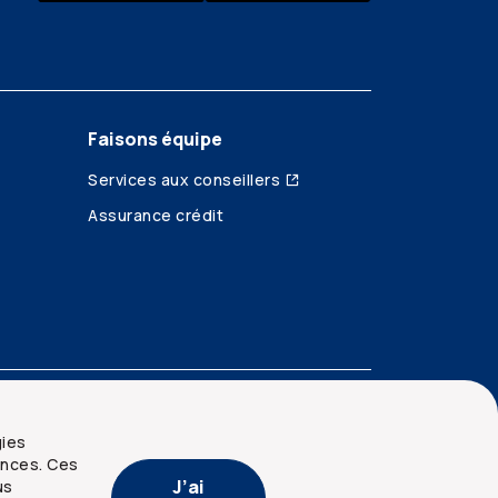
Faisons équipe
Services aux conseillers
Assurance crédit
gies
ences. Ces
J’ai
us