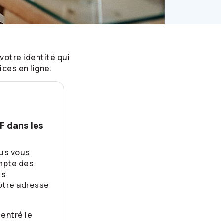
votre identité qui
ces en ligne.
F dans les
ous vous
mpte des
us
otre adresse
entré le