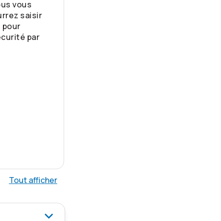
ous vous
rrez saisir
 pour
curité par
.
Tout afficher