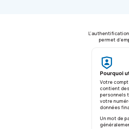
L’authentificatio
permet d’emp
Pourquoi ut
Votre compte
contient de
personnels t
votre numér
données fin
Un mot de pa
généralemen