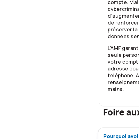
compte. Mai
cybercrimina
d’augmenter
de renforcer
préserver la
données sen
L’AMF garant
seule perso
votre compte
adresse cour
téléphone. A
renseigneme
mains.
Foire au
Pourquoi avoi