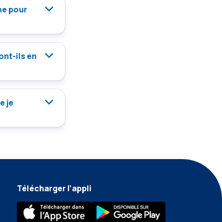
gne pour
ont-ils en
e je
Télécharger l’appli