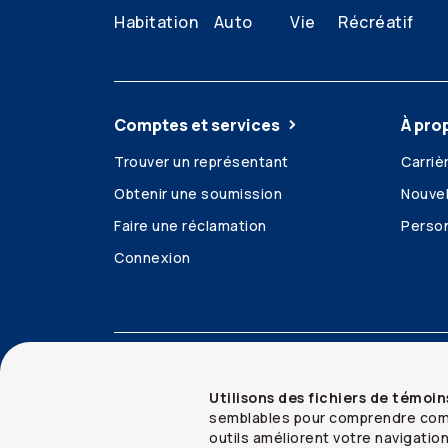
Habitation
Auto
Vie
Récréatif
Comptes et services
À pro
Trouver un représentant
Carriè
Obtenir une soumission
Nouvel
Faire une réclamation
Person
Connexion
Accessibilité
Mentions juridiques
Sécurit
Utilisons des fichiers de témoin
semblables pour comprendre comm
outils améliorent votre navigatio