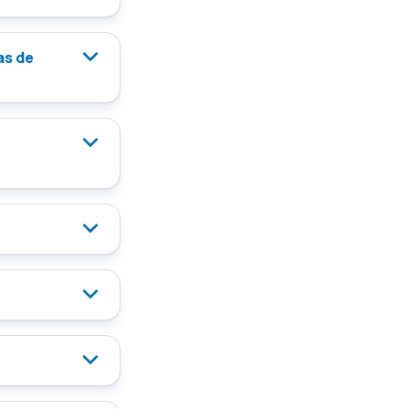
as de