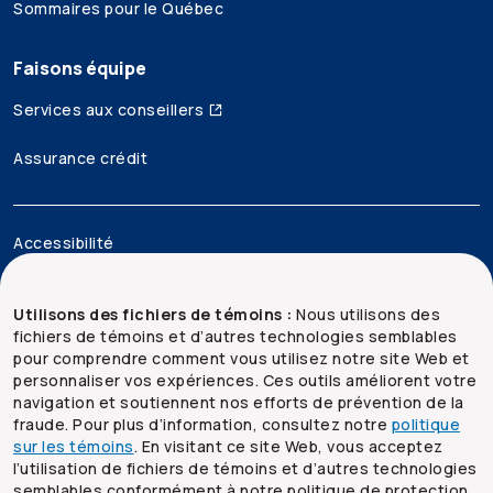
Sommaires pour le Québec
Faisons équipe
Services aux conseillers
Assurance crédit
Accessibilité
Mentions juridiques
Utilisons des fichiers de témoins :
Nous utilisons des
fichiers de témoins et d’autres technologies semblables
Sécurité et confidentialité
pour comprendre comment vous utilisez notre site Web et
personnaliser vos expériences. Ces outils améliorent votre
Plan du site
navigation et soutiennent nos efforts de prévention de la
fraude. Pour plus d’information, consultez notre
politique
sur les témoins
. En visitant ce site Web, vous acceptez
l’utilisation de fichiers de témoins et d’autres technologies
semblables conformément à notre politique de protection