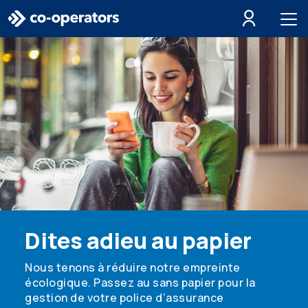
Passer à la recherche
Passer au menu principal
Passer au contenu principal
Passer au pied de page
Dites adieu au papier
Nous tenons à réduire notre empreinte
écologique. Passez au sans papier pour la
gestion de votre police d’assurance