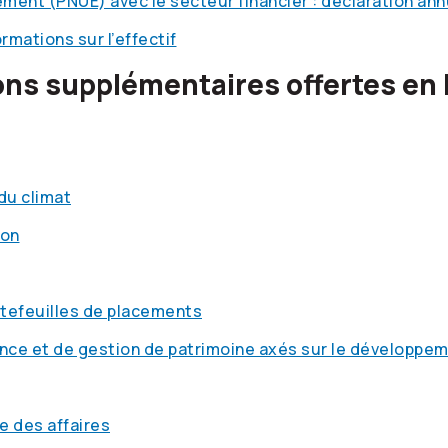
ement (PNUE) avec le secteur financier : déclaration an
mations sur l’effectif
ons supplémentaires offertes en 
du climat
ion
tefeuilles de placements
ance et de gestion de patrimoine axés sur le développe
e des affaires