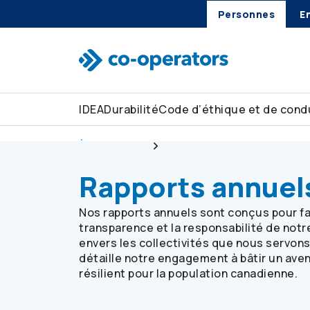
Personnes
E
Passer à la recherche
Passer au menu principal
Passer au contenu principal
Passer au pied de page
IDEA
Durabilité
Code d’éthique et de condu
À notre sujet
Rapports
Rapports annuel
Nos rapports annuels sont conçus pour fa
transparence et la responsabilité de notr
envers les collectivités que nous servon
détaille notre engagement à bâtir un aven
résilient pour la population canadienne.