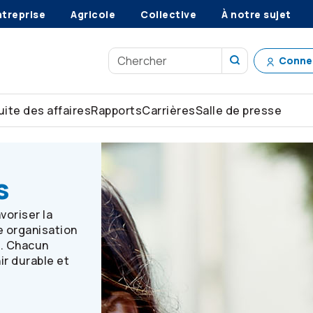
ntreprise
Agricole
Collective
À notre sujet
Conne
ite des affaires
Rapports
Carrières
Salle de presse
s
voriser la
e organisation
s. Chacun
ir durable et