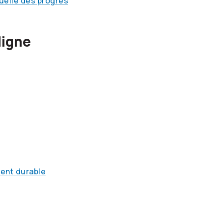
nuelle des progrès
ligne
ment durable